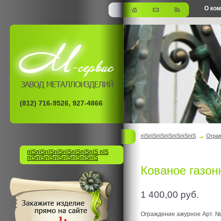
О ко
офис
(812) 716-9526, 927-4866
пїЅпїЅпїЅпїЅпїЅпїЅпїЅ
Огра
пїЅпїЅпїЅпїЅпїЅпїЅпїЅпїЅ пїЅ
пїЅпїЅпїЅпїЅпїЅпїЅпїЅпїЅ
Кованое газон
1 400,00
руб.
Ограждение ажурное Арт. №