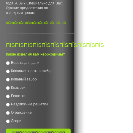
года. А Вы? Специально для Вас:
Лучшие предложения по
выгодным ценам.
пїЅпїЅпїЅ пїЅпїЅпїЅпїЅпїЅпїЅпїЅ
ПЇЅПЇЅПЇЅПЇЅПЇЅПЇЅПЇЅПЇЅПЇЅПЇЅПЇЅ
Какие изделия вам необходимы?
Ворота для дачи
Кованые ворота и забор
Кованый забор
Козырек
Решетки
Раздвижные решетки
Ограждение
Двери