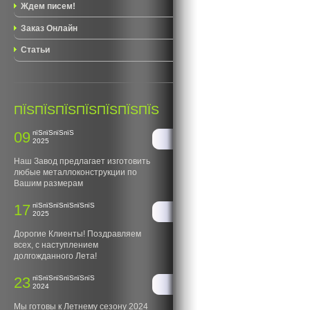
Ждем писем!
Заказ Онлайн
Статьи
ПЇЅПЇЅПЇЅПЇЅПЇЅПЇЅПЇЅ
09
пїЅпїЅпїЅпїЅ
2025
Наш Завод предлагает изготовить
любые металлоконструкции по
Вашим размерам
17
пїЅпїЅпїЅпїЅпїЅпїЅ
2025
Дорогие Клиенты! Поздравляем
всех, с наступлением
долгожданного Лета!
23
пїЅпїЅпїЅпїЅпїЅпїЅ
2024
Мы готовы к Летнему сезону 2024