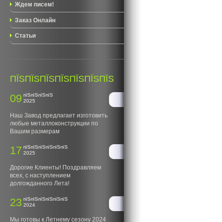
Ждем писем!
Заказ Онлайн
Статьи
ПЇЅПЇЅПЇЅПЇЅПЇЅПЇЅПЇЅ
09
пїЅпїЅпїЅпїЅ
2025
Наш Завод предлагает изготовить
любые металлоконструкции по
Вашим размерам
17
пїЅпїЅпїЅпїЅпїЅпїЅ
2025
Дорогие Клиенты! Поздравляем
всех, с наступлением
долгожданного Лета!
23
пїЅпїЅпїЅпїЅпїЅпїЅ
2024
Мы готовы к Летнему сезону 2024