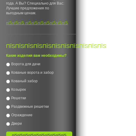
года. А Вы? Специально для Вас:
Лучшие предложения по
выгодным ценам.
пїЅпїЅпїЅ пїЅпїЅпїЅпїЅпїЅпїЅпїЅ
ПЇЅПЇЅПЇЅПЇЅПЇЅПЇЅПЇЅПЇЅПЇЅПЇЅПЇЅ
Какие изделия вам необходимы?
Ворота для дачи
Кованые ворота и забор
Кованый забор
Козырек
Решетки
Раздвижные решетки
Ограждение
Двери