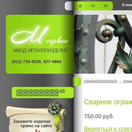
О ко
офис
(812) 716-9526, 927-4866
пїЅпїЅпїЅпїЅпїЅпїЅпїЅ
Огра
пїЅпїЅпїЅпїЅпїЅпїЅпїЅпїЅ пїЅ
пїЅпїЅпїЅпїЅпїЅпїЅпїЅпїЅ
Сварное ограж
750,00
руб.
Вернуться к списк