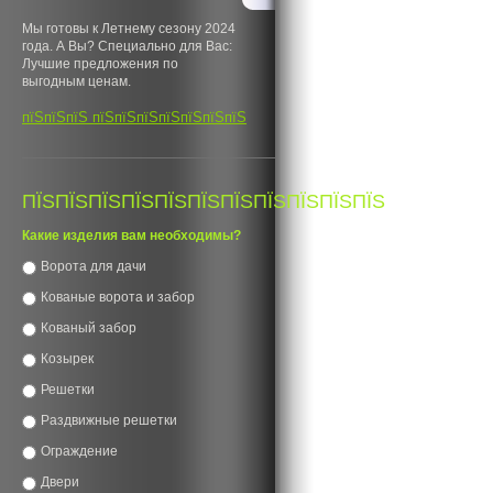
Мы готовы к Летнему сезону 2024
года. А Вы? Специально для Вас:
Лучшие предложения по
выгодным ценам.
пїЅпїЅпїЅ пїЅпїЅпїЅпїЅпїЅпїЅпїЅ
ПЇЅПЇЅПЇЅПЇЅПЇЅПЇЅПЇЅПЇЅПЇЅПЇЅПЇЅ
Какие изделия вам необходимы?
Ворота для дачи
Кованые ворота и забор
Кованый забор
Козырек
Решетки
Раздвижные решетки
Ограждение
Двери