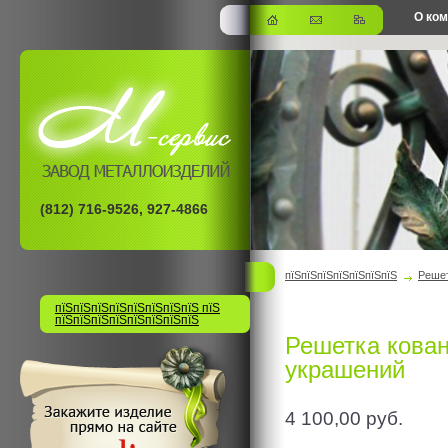
О ко
офис
(812) 716-9526, 927-4866
пїЅпїЅпїЅпїЅпїЅпїЅпїЅ
Решет
пїЅпїЅпїЅпїЅпїЅпїЅпїЅпїЅ пїЅ
пїЅпїЅпїЅпїЅпїЅпїЅпїЅпїЅ
Решетка кован
украшений
4 100,00
руб.