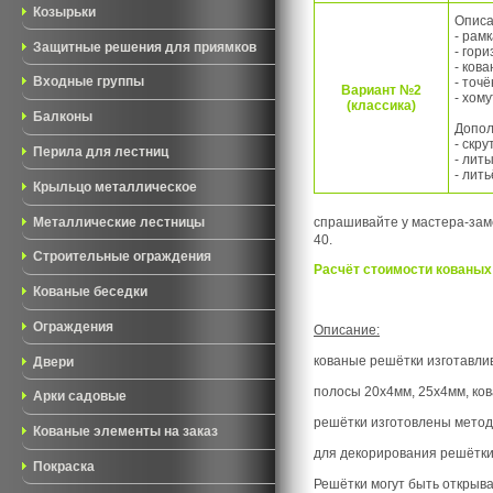
Козырьки
Описа
- рам
Защитные решения для приямков
- гор
- ков
- точ
Входные группы
Вариант №2
- хом
(классика)
Балконы
Допол
- скру
Перила для лестниц
- лит
- лить
Крыльцо металлическое
Металлические лестницы
спрашивайте у мастера-заме
40.
Строительные ограждения
Расчёт стоимости кованых 
Кованые беседки
Ограждения
Описание:
кованые решётки изготавлив
Двери
полосы 20х4мм, 25х4мм, ков
Арки садовые
решётки изготовлены методо
Кованые элементы на заказ
для декорирования решётки,
Покраска
Решётки могут быть открыв