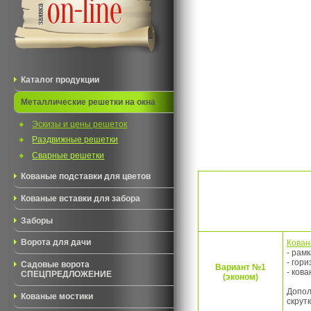
Каталог продукции
Металлические решетки на окна
Эскизы и цены решеток
Раздвижные решетки
Сварные решетки
Кованые подставки для цветов
Кованые вставки для забора
Заборы
Кован
Ворота для дачи
- рам
- гор
Садовые ворота
Вариант №1
- ков
СПЕЦПРЕДЛОЖЕНИЕ
(эконом)
Допол
Кованые мостики
скрут