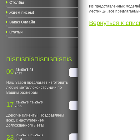
Столбы
Из представленных моделей 
лестницы, все предлагаемые
Ждем писем!
Вернуться к списк
Заказ Онлайн
Статьи
ПЇЅПЇЅПЇЅПЇЅПЇЅПЇЅПЇЅ
09
пїЅпїЅпїЅпїЅ
2025
Наш Завод предлагает изготовить
любые металлоконструкции по
Вашим размерам
17
пїЅпїЅпїЅпїЅпїЅпїЅ
2025
Дорогие Клиенты! Поздравляем
всех, с наступлением
долгожданного Лета!
23
пїЅпїЅпїЅпїЅпїЅпїЅ
2024