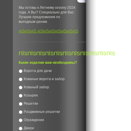
Мы готовы к Летнему сезону 2024
года. А Вы? Специально для Вас:
Лучшие предложения по
выгодным ценам.
пїЅпїЅпїЅ пїЅпїЅпїЅпїЅпїЅпїЅпїЅ
ПЇЅПЇЅПЇЅПЇЅПЇЅПЇЅПЇЅПЇЅПЇЅПЇЅПЇЅ
Какие изделия вам необходимы?
Ворота для дачи
Кованые ворота и забор
Кованый забор
Козырек
Решетки
Раздвижные решетки
Ограждение
Двери