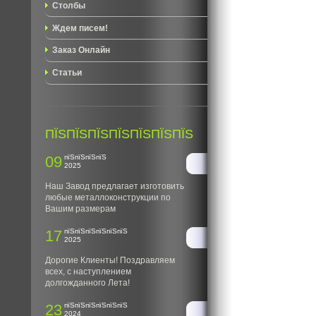
Столбы
Ждем писем!
Заказ Онлайн
Статьи
ПЇЅПЇЅПЇЅПЇЅПЇЅПЇЅПЇЅ
09
пїЅпїЅпїЅпїЅ
2025
Наш Завод предлагает изготовить
любые металлоконструкции по
Вашим размерам
17
пїЅпїЅпїЅпїЅпїЅпїЅ
2025
Дорогие Клиенты! Поздравляем
всех, с наступлением
долгожданного Лета!
23
пїЅпїЅпїЅпїЅпїЅпїЅ
2024