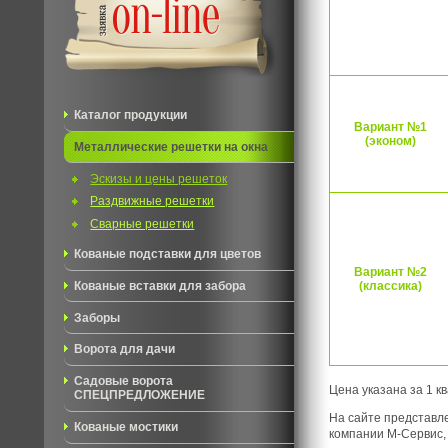
Каталог продукции
Вариант №1
(эконом)
Металлические решетки на окна
Эскизы и цены решеток
Раздвижные решетки
Сварные решетки
Кованые подставки для цветов
Вариант №2
(классика)
Кованые вставки для забора
Заборы
Ворота для дачи
Садовые ворота
Цена указана за 1 к
СПЕЦПРЕДЛОЖЕНИЕ
На сайте представл
Кованые мостики
компании М-Сервис, 