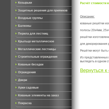
Козырьки
Расчёт стоимости к
Защитные решения для приямков
Описание:
Входные группы
кованые решётки изг
Балконы
полосы 20х4мм, 25х4
Перила для лестниц
решётки изготовлены
Крыльцо металлическое
для декорирования р
Металлические лестницы
Решётки могут быть
Строительные ограждения
Из представленных м
выглядеть в одном с
Кованые беседки
Вернуться к 
Ограждения
Двери
Арки садовые
Кованые элементы на заказ
Покраска