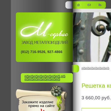
(812) 716-9526, 927-4866
пїЅпїЅпїЅпїЅпїЅпїЅпїЅ
пїЅпїЅпїЅпїЅпїЅпїЅпїЅпїЅ пїЅ
пїЅпїЅпїЅпїЅпїЅпїЅпїЅпїЅ
Решетка к
3 660,00
руб.