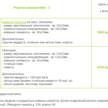
Цена з
Решётка кованая Ника - 3
1 кв.м.
Кованая решетка
на окно. Описание:
- рамка, вертикальное заполнение - кв. 10х10мм.
- горизонтальные направляющие - кв. 10х10мм.
- кованые элементы - кв. 10х10мм.
3660 ру
Дополнительно:
скрутка квадрата, точёные или литые пики, хомуты.
Описание:
- рамка, вертикальное заполнение - кв. 12х12мм.
- горизонтальные направляющие - кв. 12х12мм.
- кованые элементы - кв. 10х10мм.
- точёные пики
- хомуты
4150 ру
Дополнительно:
- скрутка квадрата + 160 руб./кв.м.
- литые пики (взамен точёным пикам) от 45 руб. шт.
- литьё (шарики, листочки, корзинки)
вадратный метр.
ены модели стандартных кованых решёток. Более подробный каталог издели
наб. Обводного канала д. 134, корпус 40.