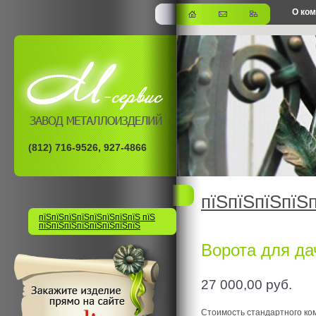
О ко
офис
(812) 716-9526, 927-4866
пїЅпїЅпїЅпїЅ
пїЅпїЅпїЅпїЅпїЅпїЅпїЅпїЅ пїЅ
пїЅпїЅпїЅпїЅпїЅпїЅпїЅпїЅ
Ворота для да
27 000,00
руб.
Стоимость стандартного ко