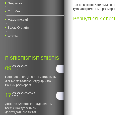
Покраска
Так же всю необходимую ин
(указав примерные размеры
Столбы
Вернуться к списк
Ждем писем!
Заказ Онлайн
Статьи
ПЇЅПЇЅПЇЅПЇЅПЇЅПЇЅПЇЅ
09
пїЅпїЅпїЅпїЅ
2025
Наш Завод предлагает изготовить
любые металлоконструкции по
Вашим размерам
17
пїЅпїЅпїЅпїЅпїЅпїЅ
2025
Дорогие Клиенты! Поздравляем
всех, с наступлением
долгожданного Лета!