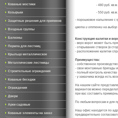
Кованые мостики
- 480 руб. кв.м
- 550 руб. кв.м
Козырьки
- порошковое напыление с гр
Защитные решения для приямков
цвета и оттенки на выбор
Входные группы
Балконы
Конструкция калитки и вор
- верх ворот может быть пря
Перила для лестниц
- открывание створок (в ст
- расположение калитки спр
Крыльцо металлическое
Преимущества:
Металлические лестницы
- собственное производство
- свои монтажные бригады и
Строительные ограждения
- полный контроль качества 
- у заказчика всегда есть в
Кованые беседки
На нашем сайте представле
Ограждения
вариантов можно переделат
при вас составить примерны
Двери
По любым вопросам и для пр
Арки садовые
Наш офис находится
по адр
Кованые элементы на заказ
предварительно согласоват