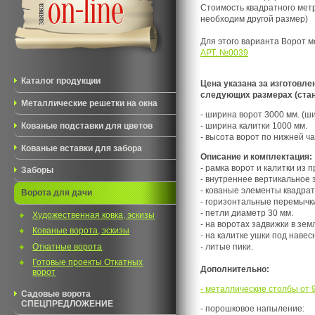
Стоимость квадратного мет
необходим другой размер)
Для этого варианта Ворот 
АРТ. №0039
Каталог продукции
Цена указана за изготовле
следующих размерах (стан
Металлические решетки на окна
- ширина ворот 3000 мм. (ш
Кованые подставки для цветов
- ширина калитки 1000 мм.
- высота ворот по нижней ча
Кованые вставки для забора
Описание и комплектация:
- рамка ворот и калитки из 
Заборы
- внутреннее вертикальное
- кованые элементы квадрат
Ворота для дачи
- горизонтальные перемычки
- петли диаметр 30 мм.
Художественная ковка, эскизы
- на воротах задвижки в зем
Кованые ворота, эскизы
- на калитке ушки под навес
Откатные ворота
- литые пики.
Готовые проекты Откатных
Дополнительно:
ворот
- металлические столбы от 9
Садовые ворота
СПЕЦПРЕДЛОЖЕНИЕ
- порошковое напыление: