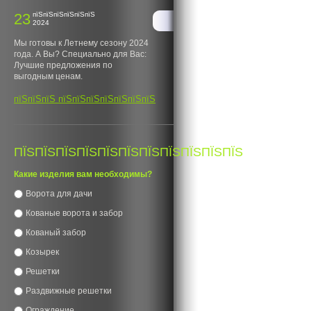
23
пїЅпїЅпїЅпїЅпїЅпїЅ
2024
Мы готовы к Летнему сезону 2024
года. А Вы? Специально для Вас:
Лучшие предложения по
выгодным ценам.
пїЅпїЅпїЅ пїЅпїЅпїЅпїЅпїЅпїЅпїЅ
ПЇЅПЇЅПЇЅПЇЅПЇЅПЇЅПЇЅПЇЅПЇЅПЇЅПЇЅ
Какие изделия вам необходимы?
Ворота для дачи
Кованые ворота и забор
Кованый забор
Козырек
Решетки
Раздвижные решетки
Ограждение