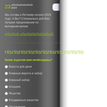
23
пїЅпїЅпїЅпїЅпїЅпїЅ
2024
Мы готовы к Летнему сезону 2024
года. А Вы? Специально для Вас:
Лучшие предложения по
выгодным ценам.
пїЅпїЅпїЅ пїЅпїЅпїЅпїЅпїЅпїЅпїЅ
ПЇЅПЇЅПЇЅПЇЅПЇЅПЇЅПЇЅПЇЅПЇЅПЇЅПЇЅ
Какие изделия вам необходимы?
Ворота для дачи
Кованые ворота и забор
Кованый забор
Козырек
Решетки
Раздвижные решетки
Ограждение