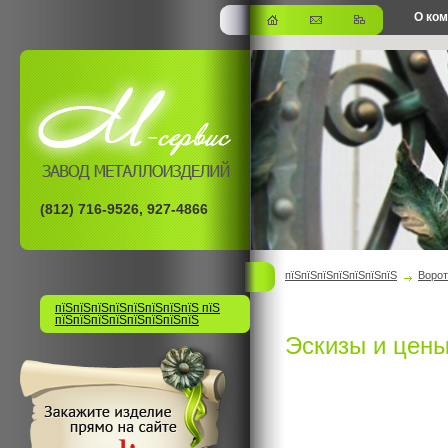
О ко
офис
(812) 716-9526, 927-4866
пїЅпїЅпїЅпїЅпїЅпїЅпїЅ
Ворот
пїЅпїЅпїЅпїЅпїЅпїЅпїЅпїЅ пїЅ
пїЅпїЅпїЅпїЅпїЅпїЅпїЅпїЅ
Эскизы и цены