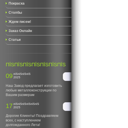
Покраска
Столбы
Ждем писем!
Заказ Онлайн
Статьи
ПЇЅПЇЅПЇЅПЇЅПЇЅПЇЅПЇЅ
09
пїЅпїЅпїЅпїЅ
2025
Наш Завод предлагает изготовить
любые металлоконструкции по
Вашим размерам
17
пїЅпїЅпїЅпїЅпїЅпїЅ
2025
Дорогие Клиенты! Поздравляем
всех, с наступлением
долгожданного Лета!