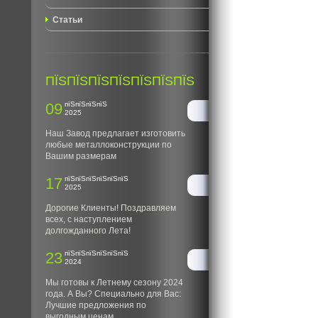
Статьи
ПЇЅПЇЅПЇЅПЇЅПЇЅПЇЅПЇЅ
09
пїЅпїЅпїЅпїЅ
2025
Наш Завод предлагает изготовить
любые металлоконструкции по
Вашим размерам
17
пїЅпїЅпїЅпїЅпїЅпїЅ
2025
Дорогие Клиенты! Поздравляем
всех, с наступлением
долгожданного Лета!
23
пїЅпїЅпїЅпїЅпїЅпїЅ
2024
Мы готовы к Летнему сезону 2024
года. А Вы? Специально для Вас:
Лучшие предложения по
выгодным ценам.