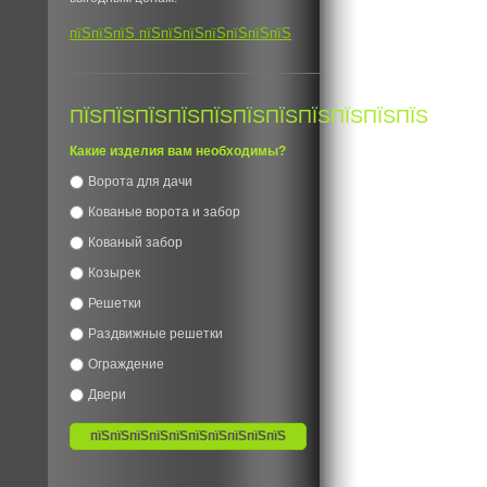
пїЅпїЅпїЅ пїЅпїЅпїЅпїЅпїЅпїЅпїЅ
ПЇЅПЇЅПЇЅПЇЅПЇЅПЇЅПЇЅПЇЅПЇЅПЇЅПЇЅ
Какие изделия вам необходимы?
Ворота для дачи
Кованые ворота и забор
Кованый забор
Козырек
Решетки
Раздвижные решетки
Ограждение
Двери