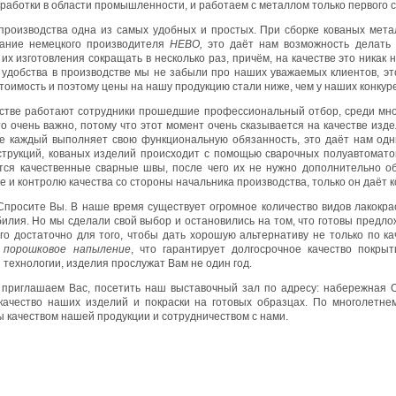
работки в области промышленности, и работаем с металлом только первого с
производства одна из самых удобных и простых. При сборке кованых мет
вание немецкого производителя
HEBO,
это даёт нам возможность делать
 их изготовления сокращать в несколько раз, причём, на качестве это никак
 удобства в производстве мы не забыли про наших уважаемых клиентов, это
оимость и поэтому цены на нашу продукцию стали ниже, чем у наших конкур
тве работают сотрудники прошедшие профессиональный отбор, среди мног
то очень важно, потому что этот момент очень сказывается на качестве изде
е каждый выполняет свою функциональную обязанность, это даёт нам одни
струкций, кованых изделий происходит с помощью сварочных полуавтома
ся качественные сварные швы, после чего их не нужно дополнительно об
 и контролю качества со стороны начальника производства, только он даёт 
просите Вы. В наше время существует огромное количество видов лакокрас
билия. Но мы сделали свой выбор и остановились на том, что готовы предло
ого достаточно для того, чтобы дать хорошую альтернативу не только по к
и
порошковое напыление
, что гарантирует долгосрочное качество покр
технологии, изделия прослужат Вам не один год.
 приглашаем Вас, посетить наш выставочный зал по адресу: набережная О
качество наших изделий и покраски на готовых образцах. По многолетн
ы качеством нашей продукции и сотрудничеством с нами.