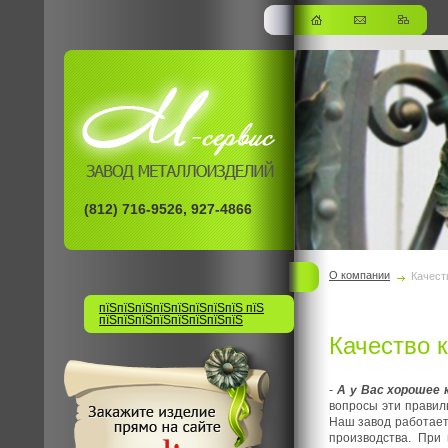
(812) 716-9526, 927-4866
О компании
Качест
пїЅпїЅпїЅпїЅпїЅпїЅпїЅпїЅ пїЅ
пїЅпїЅпїЅпїЅпїЅпїЅпїЅпїЅ
Качество 
-
А у Вас хорошее 
вопросы эти правил
Наш завод работает 
производства. При