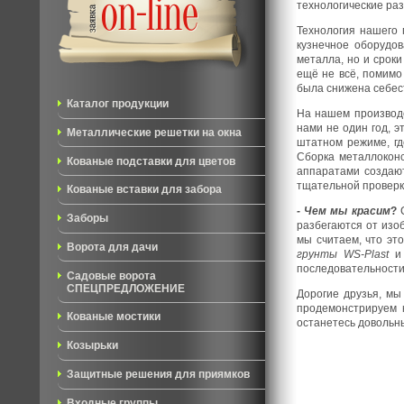
технологические раз
Технология нашего 
кузнечное оборудо
металла, но и сроки
ещё не всё, помимо
была снижена себест
Каталог продукции
На нашем производс
нами не один год, э
Металлические решетки на окна
штатном режиме, гд
Сборка металлокон
Кованые подставки для цветов
аппаратами создают
тщательной проверке
Кованые вставки для забора
- Чем мы красим
?
С
Заборы
разбегаются от изо
мы считаем, что эт
Ворота для дачи
грунты
WS-
Plast
последовательности 
Садовые ворота
СПЕЦПРЕДЛОЖЕНИЕ
Дорогие друзья, мы
продемонстрируем 
Кованые мостики
останетесь довольн
Козырьки
Защитные решения для приямков
Входные группы