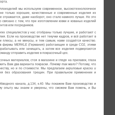
орта.
аллоизделий мы используем современное, высокотехнологичное
 не только хорошие, качественные и современные изделия из
 не отражается, даже наоборот, оно стало намного лучше. Но это
 связано с тем, что при изготовлении ковки и кованых изделий
ентов или посредников.
их специалистов у нас отобраны только лучшие, и работают с
лия. Если на производстве нет текучки кадров, и всё работает в
 плюсы, а не минусы, и тем самым, нами создаётся качество.
тов фирмы MERKLE (Германия) работающие в среде СО2, этими
рабатывать или зачищать, а затем все изделия подвергаются
команду отправить изделие в покрасочный цех.
очных материалов, стоя в магазине и глядя на прилавок, глаза
жить Вам два варианта покраски.
Почему так мало?
Потому, что
ачеству, но и по стоимости. Мы предлагаем
акриловые краски и
ытия без образования трещин. При правильном применении и
бводного канала, д.134, к.40. Мы покажем Вам производство и
ему опыту мы знаем и уверены, что сможем Вам помочь, и Вы