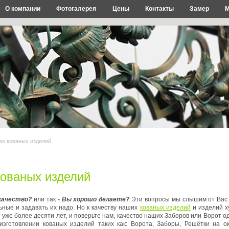
О компании
Фотогалерея
Цены
Контакты
Замер
М
во кованых изделий
кованых изделий
качество?
или так
-
Вы хорошо делаете?
Эти вопросы мы слышим от Вас вс
ьные и задавать их надо. Но к качеству наших
кованых изделий
и изделий х
уже более десяти лет, и поверьте нам, качество наших Заборов или Ворот од
 изготовлении кованых изделий таких как: Ворота, Заборы, Решётки на 