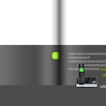
2024 пїЅпїЅ-пїЅпїЅпїЅпїЅпї
пїЅпїЅпїЅпїЅпїЅ
пїЅпїЅпїЅпїЅпїЅпїЅпїЅпїЅпї
пїЅпїЅпїЅпїЅпїЅпїЅпї
пїЅ пїЅпїЅпїЅпїЅпїЅпїЅ
Soli
(8
пїЅ