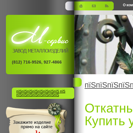
О ко
офис
(812) 716-9526, 927-4866
пїЅпїЅпїЅпїЅ
пїЅпїЅпїЅпїЅпїЅпїЅпїЅпїЅ пїЅ
пїЅпїЅпїЅпїЅпїЅпїЅпїЅпїЅ
Откатны
Купить 