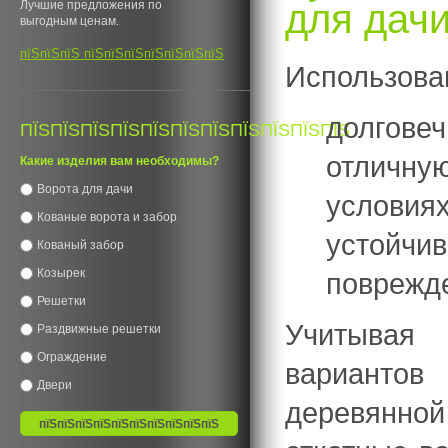
для дач
Лучшие предложения по
выгодным ценам.
пїЅпїЅпїЅ пїЅпїЅпїЅпїЅпїЅпїЅпїЅ
Использован
долговеч
ПЇЅПЇЅПЇЅПЇЅПЇЅПЇЅПЇЅПЇЅПЇЅПЇЅПЇЅ
отличн
Какие изделия вам необходимы?
Ворота для дачи
условиях
Кованые ворота и забор
устойчи
Кованый забор
Козырек
поврежд
Решетки
Учитывая 
Раздвижные решетки
Ограждение
вариантов
Двери
деревянно