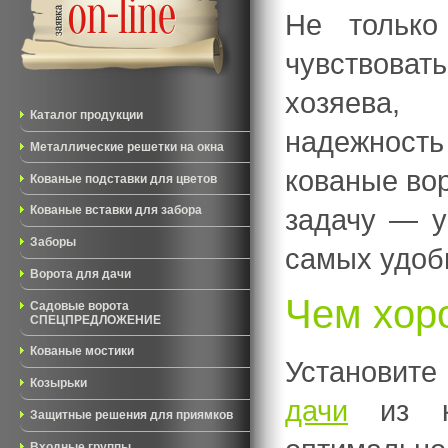
Не только
чувствова
хозяева,
Каталог продукции
надежность
Металлические решетки на окна
кованые во
Кованые подставки для цветов
задачу — у
Кованые вставки для забора
Заборы
самых удобн
Ворота для дачи
Чем хор
Садовые ворота
СПЕЦПРЕДЛОЖЕНИЕ
Кованые мостики
Установите
Козырьки
дачи
из ко
Защитные решения для приямков
Входные группы