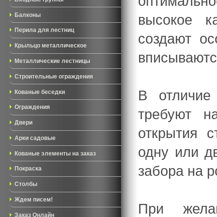
оптимально
высокое к
Балконы
Перила для лестниц
создают о
Крыльцо металлическое
вписываютс
Металлические лестницы
Строительные ограждения
В отличие
Кованые беседки
Ограждения
требуют н
Двери
открытия с
Арки садовые
одну или д
Кованые элементы на заказ
забора на р
Покраска
Столбы
Ждем писем!
При жела
Заказ Онлайн