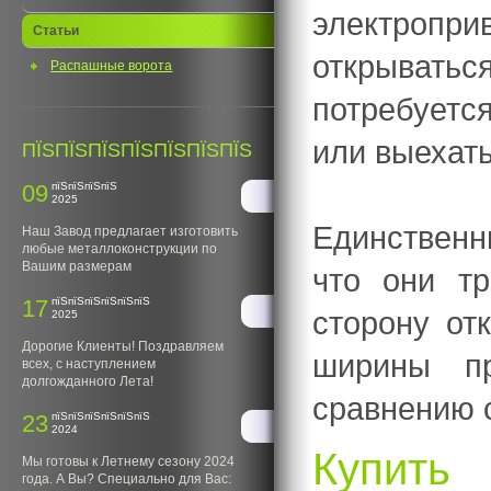
электроп
Статьи
открыватьс
Распашные ворота
потребуетс
или выехать
ПЇЅПЇЅПЇЅПЇЅПЇЅПЇЅПЇЅ
09
пїЅпїЅпїЅпїЅ
2025
Единственн
Наш Завод предлагает изготовить
любые металлоконструкции по
Вашим размерам
что они т
17
пїЅпїЅпїЅпїЅпїЅпїЅ
сторону от
2025
Дорогие Клиенты! Поздравляем
ширины п
всех, с наступлением
долгожданного Лета!
сравнению с
23
пїЅпїЅпїЅпїЅпїЅпїЅ
2024
Купить 
Мы готовы к Летнему сезону 2024
года. А Вы? Специально для Вас: