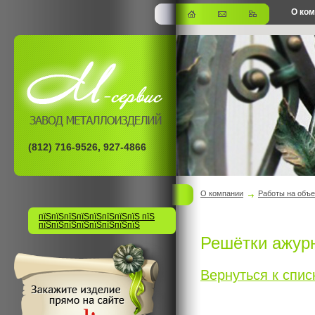
О ко
офис
(812) 716-9526, 927-4866
О компании
Работы на объе
пїЅпїЅпїЅпїЅпїЅпїЅпїЅпїЅ пїЅ
пїЅпїЅпїЅпїЅпїЅпїЅпїЅпїЅ
Решётки ажур
Вернуться к списк