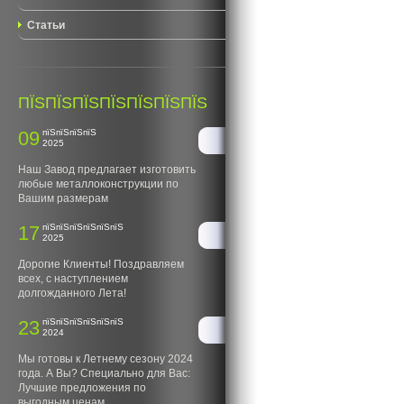
Статьи
ПЇЅПЇЅПЇЅПЇЅПЇЅПЇЅПЇЅ
09
пїЅпїЅпїЅпїЅ
2025
Наш Завод предлагает изготовить
любые металлоконструкции по
Вашим размерам
17
пїЅпїЅпїЅпїЅпїЅпїЅ
2025
Дорогие Клиенты! Поздравляем
всех, с наступлением
долгожданного Лета!
23
пїЅпїЅпїЅпїЅпїЅпїЅ
2024
Мы готовы к Летнему сезону 2024
года. А Вы? Специально для Вас:
Лучшие предложения по
выгодным ценам.