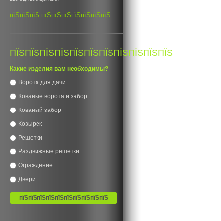
пїЅпїЅпїЅ пїЅпїЅпїЅпїЅпїЅпїЅпїЅ
ПЇЅПЇЅПЇЅПЇЅПЇЅПЇЅПЇЅПЇЅПЇЅПЇЅПЇЅ
Какие изделия вам необходимы?
Ворота для дачи
Кованые ворота и забор
Кованый забор
Козырек
Решетки
Раздвижные решетки
Ограждение
Двери