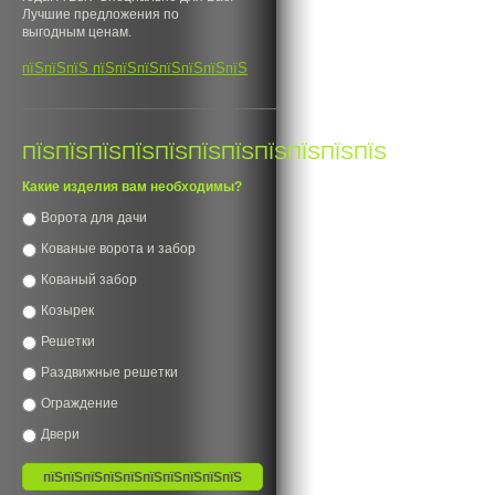
Лучшие предложения по
выгодным ценам.
пїЅпїЅпїЅ пїЅпїЅпїЅпїЅпїЅпїЅпїЅ
ПЇЅПЇЅПЇЅПЇЅПЇЅПЇЅПЇЅПЇЅПЇЅПЇЅПЇЅ
Какие изделия вам необходимы?
Ворота для дачи
Кованые ворота и забор
Кованый забор
Козырек
Решетки
Раздвижные решетки
Ограждение
Двери