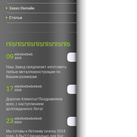
Заказ Онлайн
Статьи
ПЇЅПЇЅПЇЅПЇЅПЇЅПЇЅПЇЅ
09
пїЅпїЅпїЅпїЅ
2025
Наш Завод предлагает изготовить
любые металлоконструкции по
Вашим размерам
17
пїЅпїЅпїЅпїЅпїЅпїЅ
2025
Дорогие Клиенты! Поздравляем
всех, с наступлением
долгожданного Лета!
23
пїЅпїЅпїЅпїЅпїЅпїЅ
2024
Мы готовы к Летнему сезону 2024
года. А Вы? Специально для Вас: