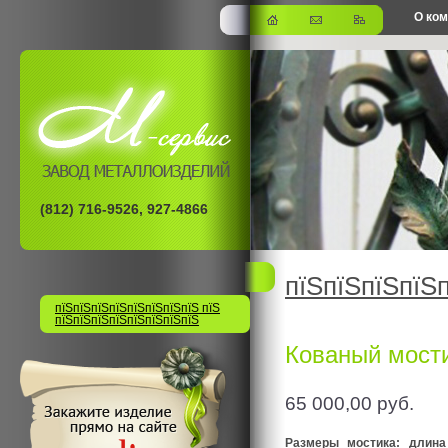
О ко
офис
(812) 716-9526, 927-4866
пїЅпїЅпїЅпїЅ
пїЅпїЅпїЅпїЅпїЅпїЅпїЅпїЅ пїЅ
пїЅпїЅпїЅпїЅпїЅпїЅпїЅпїЅ
Кованый мост
65 000,00
руб.
Размеры мостика: длина