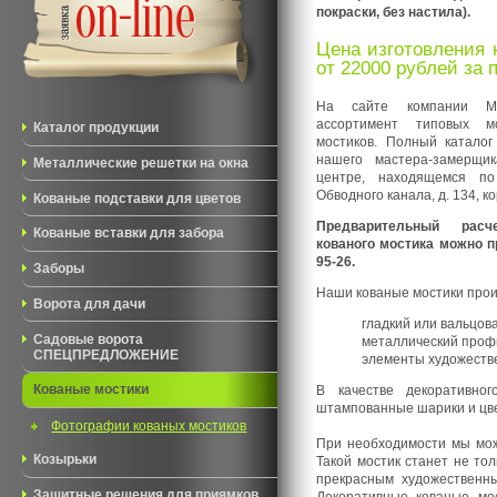
покраски, без настила).
Цена изготовления 
от 22000 рублей за 
На сайте компании М-
ассортимент типовых м
Каталог продукции
мостиков. Полный катало
нашего мастера-замерщи
Металлические решетки на окна
центре, находящемся по 
Обводного канала, д. 134, ко
Кованые подставки для цветов
Предварительный расч
Кованые вставки для забора
кованого мостика можно пр
95-26.
Заборы
Наши кованые мостики произ
Ворота для дачи
гладкий или вальцова
Садовые ворота
металлический профи
СПЕЦПРЕДЛОЖЕНИЕ
элементы художествен
В качестве декоративно
Кованые мостики
штампованные шарики и цве
Фотографии кованых мостиков
При необходимости мы мож
Козырьки
Такой мостик станет не то
прекрасным художественн
Защитные решения для приямков
Декоративные кованые мос