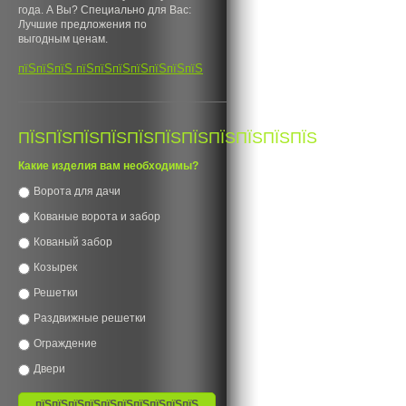
года. А Вы? Специально для Вас:
Лучшие предложения по
выгодным ценам.
пїЅпїЅпїЅ пїЅпїЅпїЅпїЅпїЅпїЅпїЅ
ПЇЅПЇЅПЇЅПЇЅПЇЅПЇЅПЇЅПЇЅПЇЅПЇЅПЇЅ
Какие изделия вам необходимы?
Ворота для дачи
Кованые ворота и забор
Кованый забор
Козырек
Решетки
Раздвижные решетки
Ограждение
Двери