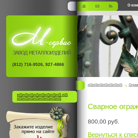
О ко
офис
(812) 716-9526, 927-4866
пїЅпїЅпїЅпїЅпїЅпїЅпїЅ
Огра
пїЅпїЅпїЅпїЅпїЅпїЅпїЅпїЅ пїЅ
пїЅпїЅпїЅпїЅпїЅпїЅпїЅпїЅ
Сварное ограж
800,00
руб.
Вернуться к списк