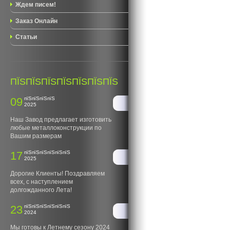
Ждем писем!
Заказ Онлайн
Статьи
ПЇЅПЇЅПЇЅПЇЅПЇЅПЇЅПЇЅ
09
пїЅпїЅпїЅпїЅ
2025
Наш Завод предлагает изготовить
любые металлоконструкции по
Вашим размерам
17
пїЅпїЅпїЅпїЅпїЅпїЅ
2025
Дорогие Клиенты! Поздравляем
всех, с наступлением
долгожданного Лета!
23
пїЅпїЅпїЅпїЅпїЅпїЅ
2024
Мы готовы к Летнему сезону 2024