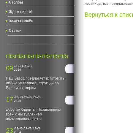
Столбы
лестницы, все предлагаемые
Ждем писем!
Вернуться к списк
Заказ Онлайн
Статьи
ПЇЅПЇЅПЇЅПЇЅПЇЅПЇЅПЇЅ
09
пїЅпїЅпїЅпїЅ
2025
Наш Завод предлагает изготовить
любые металлоконструкции по
Вашим размерам
17
пїЅпїЅпїЅпїЅпїЅпїЅ
2025
Дорогие Клиенты! Поздравляем
всех, с наступлением
долгожданного Лета!
23
пїЅпїЅпїЅпїЅпїЅпїЅ
2024