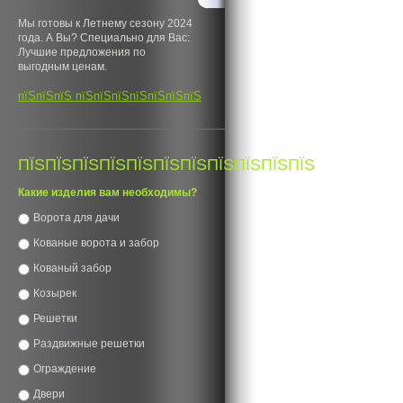
Мы готовы к Летнему сезону 2024
года. А Вы? Специально для Вас:
Лучшие предложения по
выгодным ценам.
пїЅпїЅпїЅ пїЅпїЅпїЅпїЅпїЅпїЅпїЅ
ПЇЅПЇЅПЇЅПЇЅПЇЅПЇЅПЇЅПЇЅПЇЅПЇЅПЇЅ
Какие изделия вам необходимы?
Ворота для дачи
Кованые ворота и забор
Кованый забор
Козырек
Решетки
Раздвижные решетки
Ограждение
Двери