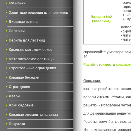
- рам
Козырьки
- гор
- ков
Защитные решения для приямков
- точ
Вариант №2
- хом
(классика)
Входные группы
Допол
Балконы
- скру
- лит
- лить
Перила для лестниц
Крыльцо металлическое
спрашивайте у мастера-заме
40.
Металлические лестницы
Расчёт стоимости кованых 
Строительные ограждения
Кованые беседки
Описание:
Ограждения
кованые решётки изготавлив
Двери
полосы 20х4мм, 25х4мм, ков
решётки изготовлены методо
Арки садовые
для декорирования решётки,
Кованые элементы на заказ
Решётки могут быть открыв
Покраска
Из представленных моделей 