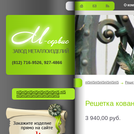
О ко
офис
(812) 716-9526, 927-4866
пїЅпїЅпїЅпїЅпїЅпїЅпїЅ
Решет
пїЅпїЅпїЅпїЅпїЅпїЅпїЅпїЅ пїЅ
пїЅпїЅпїЅпїЅпїЅпїЅпїЅпїЅ
Решетка кова
3 940,00
руб.