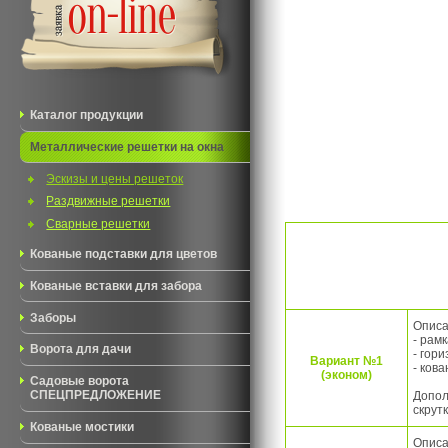
Каталог продукции
Металлические решетки на окна
Эскизы и цены решеток
Раздвижные решетки
Сварные решетки
Кованые подставки для цветов
Кованые вставки для забора
Заборы
Описа
- рам
Ворота для дачи
- гор
Вариант №1
- ков
(эконом)
Садовые ворота
Допол
СПЕЦПРЕДЛОЖЕНИЕ
скрут
Кованые мостики
Описа