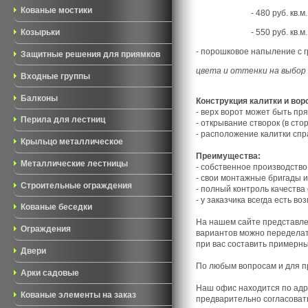
Кованые мостики
- 480 руб. кв.м
- 550 руб. кв.м
Козырьки
- порошковое напыление с гр
Защитные решения для приямков
цвета и оттенки на выбор
Входные группы
Балконы
Конструкция калитки и вор
- верх ворот может быть пря
Перила для лестниц
- открывание створок (в ст
- расположение калитки спр
Крыльцо металлическое
Преимущества:
Металлические лестницы
- собственное производство
- свои монтажные бригады и
Строительные ограждения
- полный контроль качества 
- у заказчика всегда есть в
Кованые беседки
На нашем сайте представле
Ограждения
вариантов можно переделат
при вас составить примерны
Двери
По любым вопросам и для пр
Арки садовые
Наш офис находится
по адр
Кованые элементы на заказ
предварительно согласоват