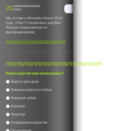
23
пїЅпїЅпїЅпїЅпїЅпїЅ
2024
Мы готовы к Летнему сезону 2024
года. А Вы? Специально для Вас:
Лучшие предложения по
выгодным ценам.
пїЅпїЅпїЅ пїЅпїЅпїЅпїЅпїЅпїЅпїЅ
ПЇЅПЇЅПЇЅПЇЅПЇЅПЇЅПЇЅПЇЅПЇЅПЇЅПЇЅ
Какие изделия вам необходимы?
Ворота для дачи
Кованые ворота и забор
Кованый забор
Козырек
Решетки
Раздвижные решетки
Ограждение