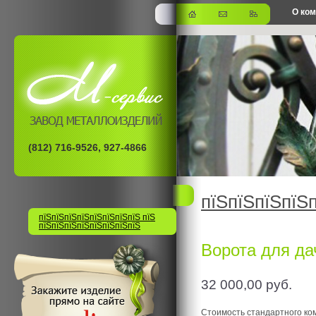
О ко
офис
(812) 716-9526, 927-4866
пїЅпїЅпїЅпїЅ
пїЅпїЅпїЅпїЅпїЅпїЅпїЅпїЅ пїЅ
пїЅпїЅпїЅпїЅпїЅпїЅпїЅпїЅ
Ворота для да
32 000,00
руб.
Стоимость стандартного ко