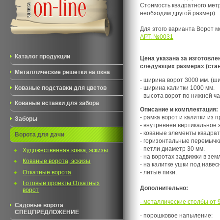
Стоимость квадратного мет
необходим другой размер)
Для этого варианта Ворот 
АРТ. №0031
Каталог продукции
Цена указана за изготовле
следующих размерах (стан
Металлические решетки на окна
- ширина ворот 3000 мм. (ш
Кованые подставки для цветов
- ширина калитки 1000 мм.
- высота ворот по нижней ча
Кованые вставки для забора
Описание и комплектация:
- рамка ворот и калитки из 
Заборы
- внутреннее вертикальное
- кованые элементы квадрат
Ворота для дачи
- горизонтальные перемычки
- петли диаметр 30 мм.
Художественная ковка, эскизы
- на воротах задвижки в зем
Кованые ворота, эскизы
- на калитке ушки под навес
Откатные ворота
- литые пики.
Готовые проекты Откатных
Дополнительно:
ворот
- металлические столбы от 9
Садовые ворота
СПЕЦПРЕДЛОЖЕНИЕ
- порошковое напыление: