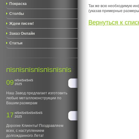
Покраска
Так же всю необходимую ин
(указав примерные размеры
Столбы
Вернуться к списк
Ждем писем!
Заказ Онлайн
Статьи
ПЇЅПЇЅПЇЅПЇЅПЇЅПЇЅПЇЅ
09
пїЅпїЅпїЅпїЅ
2025
Наш Завод предлагает изготовить
любые металлоконструкции по
Вашим размерам
17
пїЅпїЅпїЅпїЅпїЅпїЅ
2025
Дорогие Клиенты! Поздравляем
всех, с наступлением
долгожданного Лета!