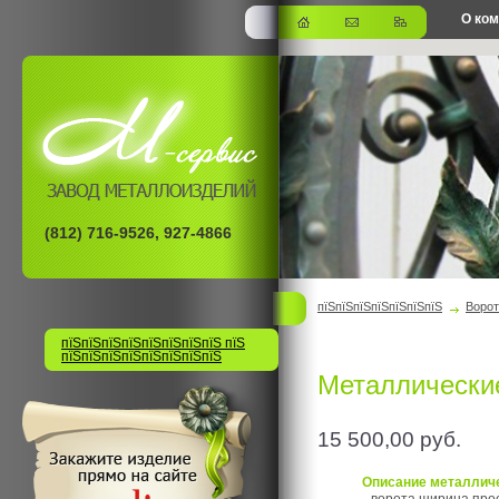
О ко
офис
(812) 716-9526, 927-4866
пїЅпїЅпїЅпїЅпїЅпїЅпїЅ
Ворот
пїЅпїЅпїЅпїЅпїЅпїЅпїЅпїЅ пїЅ
пїЅпїЅпїЅпїЅпїЅпїЅпїЅпїЅ
Металлические
15 500,00
руб.
Описание металличе