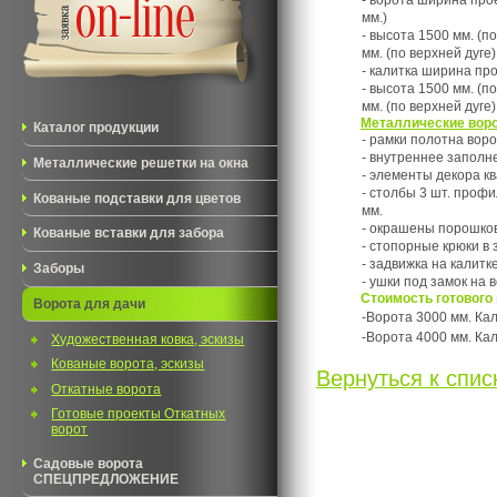
- ворота ширина прое
мм.)
- высота 1500 мм. (по
мм. (по верхней дуге)
- калитка ширина пр
- высота 1500 мм. (по
мм. (по верхней дуге)
Металлические вор
Каталог продукции
- рамки полотна воро
- внутреннее заполн
Металлические решетки на окна
- элементы декора к
- столбы 3 шт. профи
Кованые подставки для цветов
мм.
- окрашены порошко
Кованые вставки для забора
- стопорные крюки в 
- задвижка на калитке 
Заборы
- ушки под замок на в
Стоимость готового
Ворота для дачи
-Ворота 3000 мм. Кал
-Ворота 4000 мм. Кал
Художественная ковка, эскизы
Кованые ворота, эскизы
Вернуться к списк
Откатные ворота
Готовые проекты Откатных
ворот
Садовые ворота
СПЕЦПРЕДЛОЖЕНИЕ