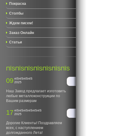
Покраска
Столбы
Ждем писем!
Заказ Онлайн
Статьи
ПЇЅПЇЅПЇЅПЇЅПЇЅПЇЅПЇЅ
09
пїЅпїЅпїЅпїЅ
2025
Наш Завод предлагает изготовить
любые металлоконструкции по
Вашим размерам
17
пїЅпїЅпїЅпїЅпїЅпїЅ
2025
Дорогие Клиенты! Поздравляем
всех, с наступлением
долгожданного Лета!