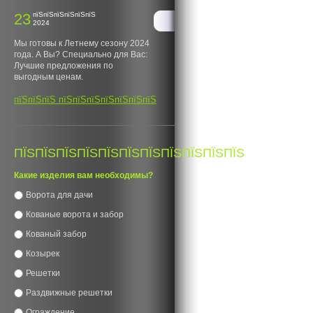
23
пїЅпїЅпїЅпїЅпїЅпїЅ
2024
Мы готовы к Летнему сезону 2024
года. А Вы? Специально для Вас:
Лучшие предложения по
выгодным ценам.
пїЅпїЅпїЅ пїЅпїЅпїЅпїЅпїЅпїЅпїЅ
ПЇЅПЇЅПЇЅПЇЅПЇЅПЇЅПЇЅПЇЅПЇЅПЇЅПЇЅ
Какие изделия вам необходимы?
Ворота для дачи
Кованые ворота и забор
Кованый забор
Козырек
Решетки
Раздвижные решетки
Ограждение