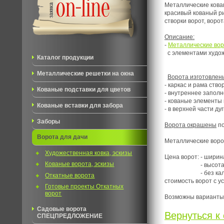
Металлические кова
красивый кованый р
створки ворот, вор
Описание:
-
Металлические во
с элементами худож
Каталог продукции
Металлические решетки на окна
Ворота изготовлен
- каркас и рама ство
Кованые подставки для цветов
- внутреннее запол
- кованые элементы
Кованые вставки для забора
- в верхней части д
Заборы
Ворота окрашены
по
Ворота для дачи
Металлические вор
Художественная ковка, эскизы
Цена ворот: - ширин
Кованые ворота, эскизы
- высота 2 метра (
- без кали
Откатные ворота
стоимость ворот с у
Готовые проекты Откатных
ворот
Возможны варианты
Садовые ворота
Вернуться к 
СПЕЦПРЕДЛОЖЕНИЕ