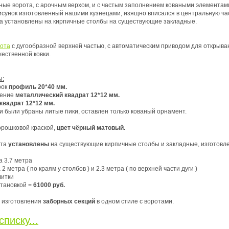
ные ворота, с арочным верхом, и с частым заполнением коваными элементам
исунок изготовленный нашими кузнецами, изящно вписался в центральную ча
ота установлены на кирпичные столбы на существующие закладные.
рота
с дугообразной верхней частью, с автоматическим приводом для открыва
ественной ковки.
ы:
рок
профиль 20*40 мм.
нение
металлический квадрат 12*12 мм.
квадрат 12*12 мм.
уги были убраны литые пики, оставлен только кованый орнамент.
рошковой краской,
цвет чёрный матовый.
ота
установлены
на существующие кирпичные столбы и закладные, изготовле
а 3.7 метра
 по краям у столбов ) и 2.3 метра ( по верхней части дуги )
тки
становкой =
61000 руб.
 изготовления
заборных секций
в одном стиле с воротами.
списку...