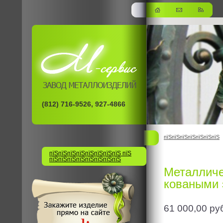
(812) 716-9526, 927-4866
пїЅпїЅпїЅпїЅпїЅпїЅпїЅ
пїЅпїЅпїЅпїЅпїЅпїЅпїЅпїЅ пїЅ
пїЅпїЅпїЅпїЅпїЅпїЅпїЅпїЅ
Металличе
коваными
61 000,00
ру