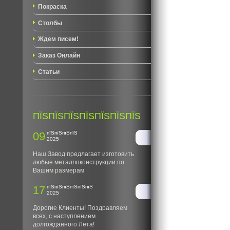
Покраска
Столбы
Ждем писем!
Заказ Онлайн
Статьи
ПЇЅПЇЅПЇЅПЇЅПЇЅПЇЅПЇЅ
09
пїЅпїЅпїЅпїЅ
2025
Наш Завод предлагает изготовить
любые металлоконструкции по
Вашим размерам
17
пїЅпїЅпїЅпїЅпїЅпїЅ
2025
Дорогие Клиенты! Поздравляем
всех, с наступлением
долгожданного Лета!