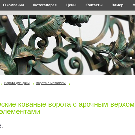
О компании
Фотогалерея
Цены
Контакты
Замер
М
Ворота для дачи
Ворота с металлом
ские кованые ворота с арочным верхом
 элементами
б.