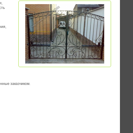
и,
сть
ния,
нные заказчиком.