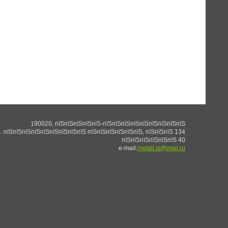
190020, пїЅпїЅпїЅпїЅпїЅ-пїЅпїЅпїЅпїЅпїЅпїЅпїЅпїЅпїЅ
. пїЅпїЅпїЅпїЅпїЅпїЅпїЅпїЅпїЅ пїЅпїЅпїЅпїЅпїЅпїЅ, пїЅпїЅпїЅ 134
пїЅпїЅпїЅпїЅпїЅпїЅ 40
e-mail:
metall.is@mail.ru