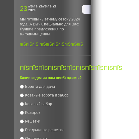
23
пїЅпїЅпїЅпїЅпїЅпїЅ
2024
Мы готовы к Летнему сезону 2024
года. А Вы? Специально для Вас:
Лучшие предложения по
выгодным ценам.
пїЅпїЅпїЅ пїЅпїЅпїЅпїЅпїЅпїЅпїЅ
ПЇЅПЇЅПЇЅПЇЅПЇЅПЇЅПЇЅПЇЅПЇЅПЇЅПЇЅ
Какие изделия вам необходимы?
Ворота для дачи
Кованые ворота и забор
Кованый забор
Козырек
Решетки
Раздвижные решетки
Ограждение