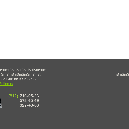
їЅпїЅпїЅпїЅ. пїЅпїЅпїЅпїЅпїЅ
їЅпїЅпїЅпїЅпїЅпїЅпїЅпїЅ,
пїЅпїЅпїЅ
їЅпїЅпїЅпїЅпїЅпїЅ пїЅ
Soline.ru
(812)
716-95-26
578-65-49
927-48-66
пїЅ\пїЅ 495-99-60