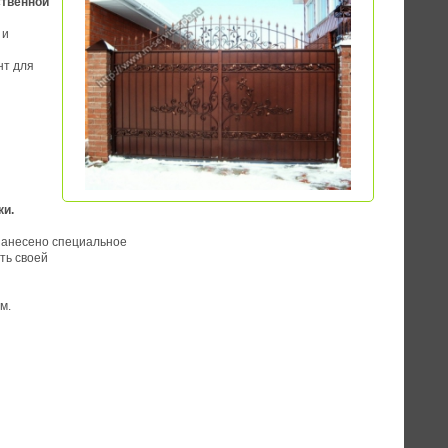
твенной
 и
нт для
ки.
нанесено специальное
ть своей
м.