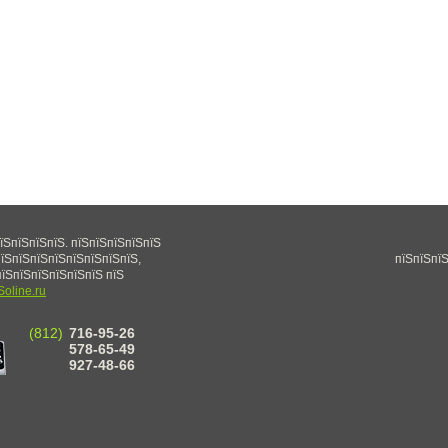
їЅпїЅпїЅпїЅ. пїЅпїЅпїЅпїЅпїЅ
їЅпїЅпїЅпїЅпїЅпїЅпїЅпїЅ,
пїЅпїЅпїЅ
їЅпїЅпїЅпїЅпїЅпїЅ пїЅ
Soline.ru
(812)
716-95-26
578-65-49
927-48-66
пїЅ\пїЅ 495-99-60