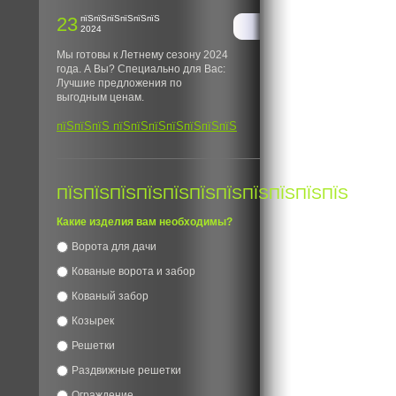
23
пїЅпїЅпїЅпїЅпїЅпїЅ
2024
Мы готовы к Летнему сезону 2024
года. А Вы? Специально для Вас:
Лучшие предложения по
выгодным ценам.
пїЅпїЅпїЅ пїЅпїЅпїЅпїЅпїЅпїЅпїЅ
ПЇЅПЇЅПЇЅПЇЅПЇЅПЇЅПЇЅПЇЅПЇЅПЇЅПЇЅ
Какие изделия вам необходимы?
Ворота для дачи
Кованые ворота и забор
Кованый забор
Козырек
Решетки
Раздвижные решетки
Ограждение