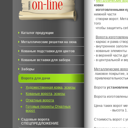
-
Металлические во
ковки
изготовленными к
нижней части
створки ворот. Мет
того
чтобы защитить себ
Каталог продукции
Ворота изготовлен
- каркас и рама ство
Металлические решетки на окна
- внутреннее запол
- кованые элементы
Кованые подставки для цветов
- в верхней части ду
- в центральной и в
Кованые вставки для забора
Металлические вор
Заборы
лаковое покрытие, э
привлекательностью
Ворота для дачи
Ворота
установлен
Художественная ковка, эскизы
Кованые ворота, эскизы
Ворота изготовлен
Откатные ворота
Цена таких ворот ме
Готовые проекты Откатных
- высота 1.7 метра
ворот
Стоимость ворот с у
Садовые ворота
СПЕЦПРЕДЛОЖЕНИЕ