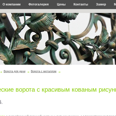
О компании
Фотогалерея
Цены
Контакты
Замер
М
Ворота для дачи
Ворота с металлом
ские ворота с красивым кованым рисунк
б.