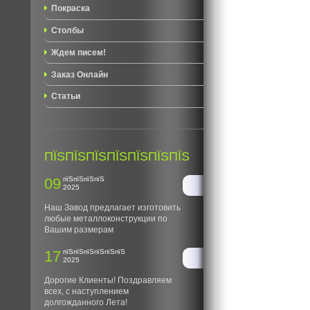
Покраска
Столбы
Ждем писем!
Заказ Онлайн
Статьи
ПЇЅПЇЅПЇЅПЇЅПЇЅПЇЅПЇЅ
09
пїЅпїЅпїЅпїЅ
2025
Наш Завод предлагает изготовить
любые металлоконструкции по
Вашим размерам
17
пїЅпїЅпїЅпїЅпїЅпїЅ
2025
Дорогие Клиенты! Поздравляем
всех, с наступлением
долгожданного Лета!