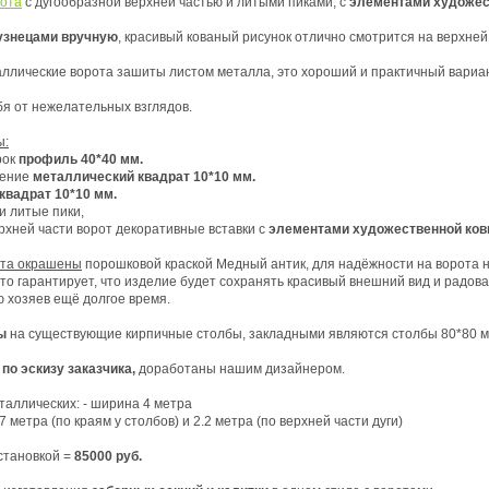
рота
с дугообразной верхней частью и литыми пиками, с
элементами художес
узнецами вручную
, красивый кованый рисунок отлично смотрится на верхней
аллические ворота зашиты листом металла, это хороший и практичный вариа
я от нежелательных взглядов.
ы:
рок
профиль 40*40 мм.
нение
металлический квадрат 10*10 мм.
квадрат 10*10 мм.
ги литые пики,
ерхней части ворот декоративные вставки с
элементами художественной ков
ота окрашены
порошковой краской Медный антик, для надёжности на ворота 
то гарантирует, что изделие будет сохранять красивый внешний вид и радова
 хозяев ещё долгое время.
ы
на существующие кирпичные столбы, закладными являются столбы 80*80 м
ы
по эскизу заказчика,
доработаны нашим дизайнером.
таллических: - ширина 4 метра
 (по краям у столбов) и 2.2 метра (по верхней части дуги)
становкой =
85000 руб.