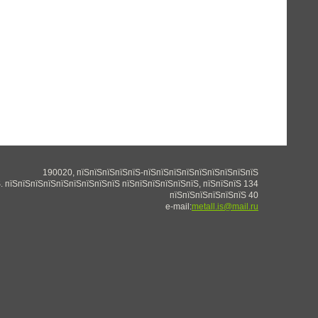
190020, пїЅпїЅпїЅпїЅпїЅ-пїЅпїЅпїЅпїЅпїЅпїЅпїЅпїЅпїЅ
. пїЅпїЅпїЅпїЅпїЅпїЅпїЅпїЅпїЅ пїЅпїЅпїЅпїЅпїЅпїЅ, пїЅпїЅпїЅ 134
пїЅпїЅпїЅпїЅпїЅпїЅ 40
e-mail:
metall.is@mail.ru