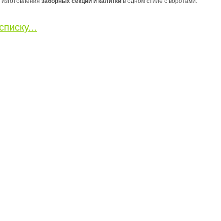
 изготовления
заборных секций и калитки
в одном стиле с воротами.
списку...