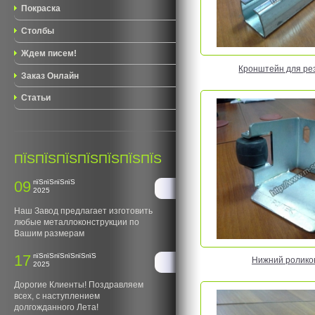
Покраска
Столбы
Ждем писем!
Кронштейн для ре
Заказ Онлайн
Статьи
ПЇЅПЇЅПЇЅПЇЅПЇЅПЇЅПЇЅ
09
пїЅпїЅпїЅпїЅ
2025
Наш Завод предлагает изготовить
любые металлоконструкции по
Вашим размерам
17
пїЅпїЅпїЅпїЅпїЅпїЅ
Нижний ролико
2025
Дорогие Клиенты! Поздравляем
всех, с наступлением
долгожданного Лета!