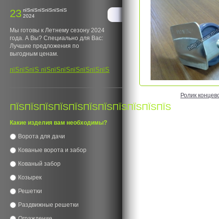
23
пїЅпїЅпїЅпїЅпїЅпїЅ
2024
Мы готовы к Летнему сезону 2024
года. А Вы? Специально для Вас:
Лучшие предложения по
выгодным ценам.
пїЅпїЅпїЅ пїЅпїЅпїЅпїЅпїЅпїЅпїЅ
Ролик концев
ПЇЅПЇЅПЇЅПЇЅПЇЅПЇЅПЇЅПЇЅПЇЅПЇЅПЇЅ
Какие изделия вам необходимы?
Ворота для дачи
Кованые ворота и забор
Кованый забор
Козырек
Решетки
Раздвижные решетки
Ограждение