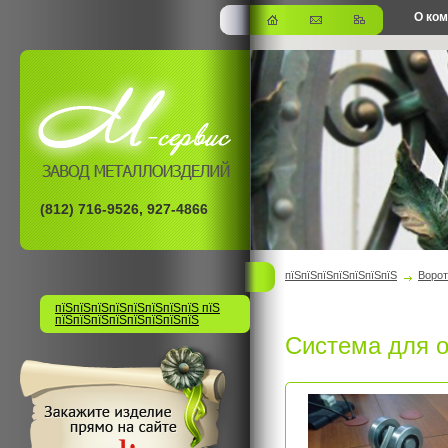
О ко
офис
(812) 716-9526, 927-4866
пїЅпїЅпїЅпїЅпїЅпїЅпїЅ
Ворот
пїЅпїЅпїЅпїЅпїЅпїЅпїЅпїЅ пїЅ
пїЅпїЅпїЅпїЅпїЅпїЅпїЅпїЅ
Система для о