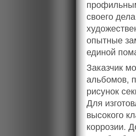
профильным
своего дела
художествен
опытные за
единой пом
Заказчик мо
альбомов, п
рисунок се
Для изгото
высокого кл
коррозии. 