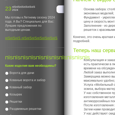
23
пїЅпїЅпїЅпїЅпїЅпїЅ
Основа забора: столб
2024
экономных моделей;
Фундамент - укрепле
Мы готовы к Летнему сезону 2024
цену и скорость монт
года. А Вы? Специально для Вас:
Заполнение - из дер
Лучшие предложения по
решеток с красивыми
выгодным ценам.
Конечно, это очень краткая
пїЅпїЅпїЅ пїЅпїЅпїЅпїЅпїЅпїЅпїЅ
подробней.
Теперь наш серв
ПЇЅПЇЅПЇЅПЇЅПЇЅПЇЅПЇЅПЇЅПЇЅПЇЅПЇЅ
Консультация и зака
есть практически в 
Какие изделия вам необходимы?
времени на обсужден
Любой заказ выполня
Ворота для дачи
Замерщика можно выз
Кованые ворота и забор
максимально удобно;
Услуга «Мобильный о
Кованый забор
эскиза, выбора матер
У нас собственное п
Козырек
изготовления металл
антикоррозийных пок
Решетки
После изготовления 
Раздвижные решетки
Затем нами проводит
У нас действуют скид