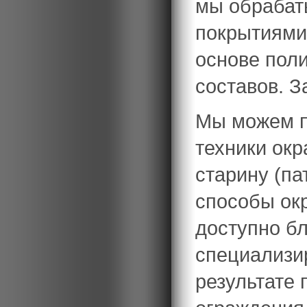
мы обрабат
покрытиями
основе пол
составов. З
Мы можем п
техники окр
старину (па
способы окр
доступно б
специализи
результате