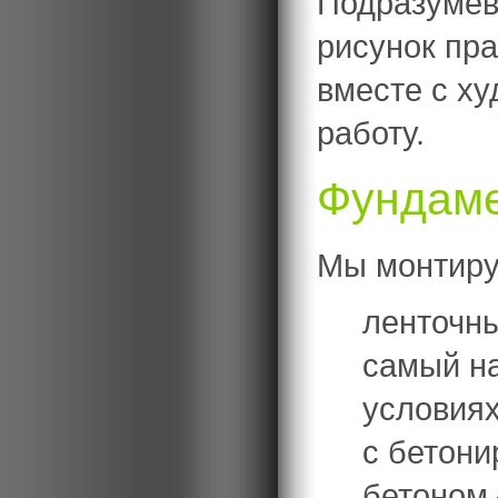
Подразумева
рисунок пра
вместе с ху
работу.
Фундаме
Мы монтиру
ленточн
самый н
условиях
с бетони
бетоном