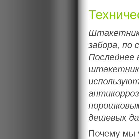
Техниче
Штакетник 
забора, по 
Последнее 
штакетника
используют
антикорроз
порошковы
дешевых да
Почему мы 