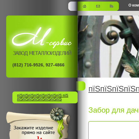
О ко
офис
(812) 716-9526, 927-4866
пїЅпїЅпїЅпїЅ
пїЅпїЅпїЅпїЅпїЅпїЅпїЅпїЅ пїЅ
пїЅпїЅпїЅпїЅпїЅпїЅпїЅпїЅ
Забор для дач