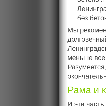
Ленингра
без бето
Мы рекомен
долговечны
Ленинградс
меньше всег
Разумеется
окончатель
Рама и 
И эта часть