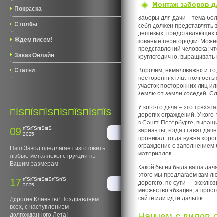
Монтаж заборов д
Покраска
Заборы для дачи – тема бол
Столбы
себя должен представлять з
дешевых, представляющих со
Ждем писем!
кованые перегородки. Можно 
представлений человека: чт
Заказ Онлайн
круглогодично, выращивать 
Впрочем, немаловажно и то,
Статьи
посторонних глаз полностью
участок посторонних лиц ил
землю от земли соседей. Сл
У кого-то дача – это трехэ
ПЇЅПЇЅПЇЅПЇЅПЇЅПЇЅПЇЅ
дорогих ограждений. У кого
в Санкт-Петербурге, выращи
09
пїЅпїЅпїЅпїЅ
варианты, когда ставят дач
2025
проникал, тогда нужна хоро
ограждение с заполнением 
Наш Завод предлагает изготовить
материалов.
любые металлоконструкции по
Вашим размерам
Какой бы ни была ваша дача,
этого мы предлагаем вам лю
17
пїЅпїЅпїЅпїЅпїЅпїЅ
дорогого, по сути — эксклю
2025
множество абзацев, а прост
сайте или идти дальше.
Дорогие Клиенты! Поздравляем
всех, с наступлением
Начнем с видов 
долгожданного Лета!