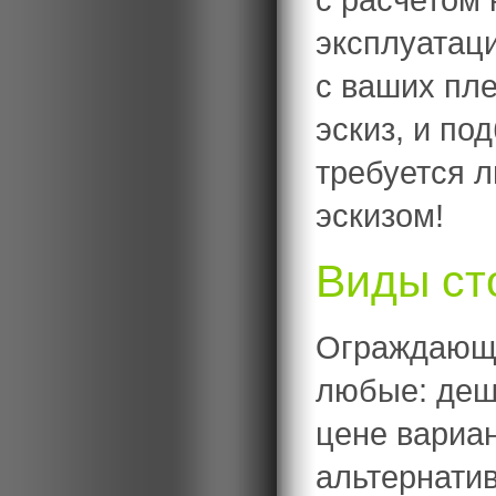
эксплуатац
с ваших пл
эскиз, и по
требуется 
эскизом!
Виды ст
Ограждающи
любые: деш
цене вариан
альтернатив