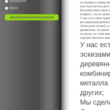
Ограждение
установка и замер мо
или бесплатная доста
Двери
Мы работаем очень мн
в офисе, так на прои
У нас есть свои худо
мы украшаем декорат
обтянутые сеткой, а 
древесины, из камня
из досок, он тоже м
художественного вкус
У нас ес
эскизами
деревянн
комбинир
металла 
других;
Мы сдела