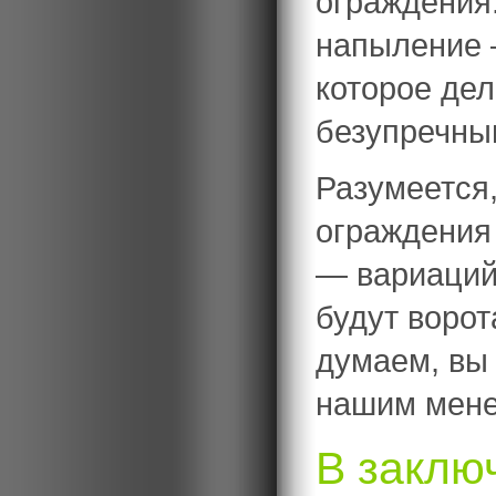
ограждения
напыление 
которое де
безупречны
Разумеется
ограждения 
— вариаций
будут ворот
думаем, вы 
нашим мен
В заключ