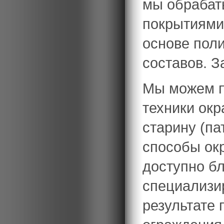
мы обрабат
покрытиями
основе пол
составов. З
Мы можем п
техники окр
старину (па
способы окр
доступно б
специализи
результате