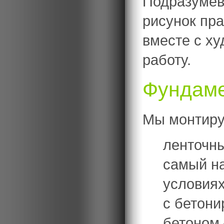
Подразумева
рисунок пра
вместе с ху
работу.
Фундаме
Мы монтиру
ленточн
самый н
условиях
с бетони
бетоном