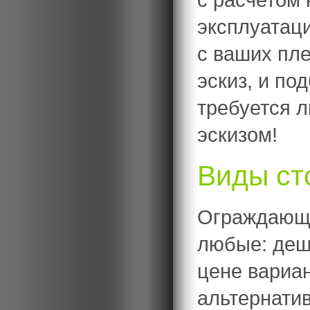
эксплуатац
с ваших пл
эскиз, и по
требуется 
эскизом!
Виды ст
Ограждающи
любые: деш
цене вариан
альтернатив