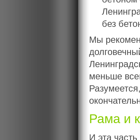
Ленингра
без бето
Мы рекомен
долговечны
Ленинградс
меньше всег
Разумеется
окончатель
Рама и 
И эта часть