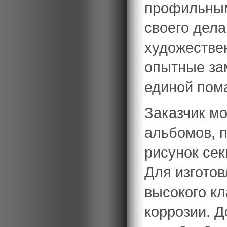
профильным
своего дела
художествен
опытные за
единой пом
Заказчик мо
альбомов, п
рисунок се
Для изгото
высокого кл
коррозии. 