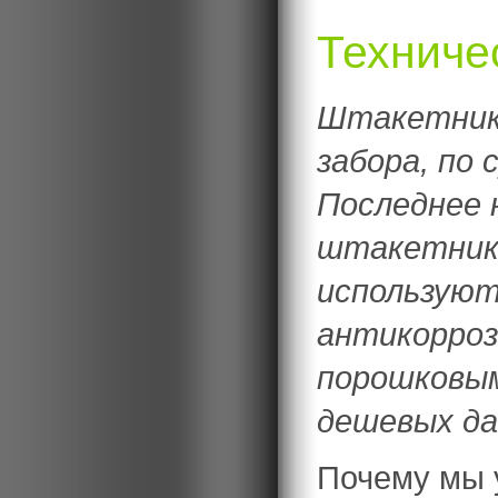
Техниче
Штакетник 
забора, по 
Последнее 
штакетника
используют
антикорроз
порошковы
дешевых да
Почему мы 