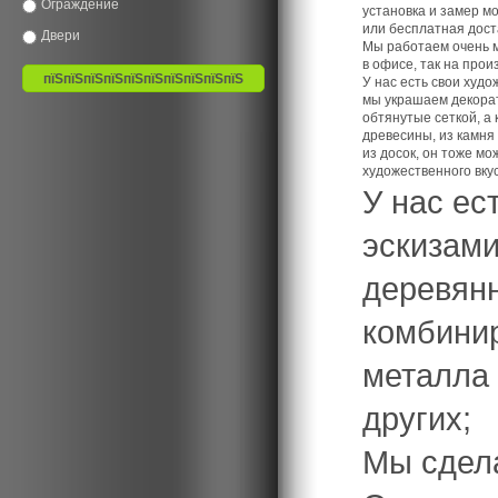
Ограждение
установка и замер мо
или бесплатная доста
Двери
Мы работаем очень мн
в офисе, так на прои
У нас есть свои худо
мы украшаем декорат
обтянутые сеткой, а 
древесины, из камня
из досок, он тоже м
художественного вкус
У нас ес
эскизами
деревянн
комбинир
металла 
других;
Мы сдела