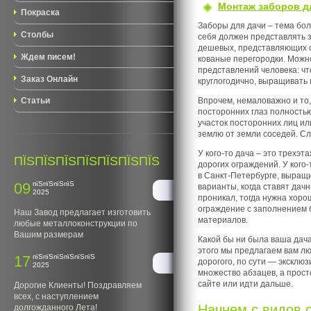
Монтаж заборов д
Покраска
Заборы для дачи – тема бол
Столбы
себя должен представлять з
дешевых, представляющих со
Ждем писем!
кованые перегородки. Можно 
представлений человека: чт
Заказ Онлайн
круглогодично, выращивать 
Впрочем, немаловажно и то,
Статьи
посторонних глаз полностью
участок посторонних лиц ил
землю от земли соседей. Сл
У кого-то дача – это трехэ
ПЇЅПЇЅПЇЅПЇЅПЇЅПЇЅПЇЅ
дорогих ограждений. У кого
в Санкт-Петербурге, выращи
09
пїЅпїЅпїЅпїЅ
варианты, когда ставят дач
2025
проникал, тогда нужна хоро
ограждение с заполнением 
Наш Завод предлагает изготовить
материалов.
любые металлоконструкции по
Вашим размерам
Какой бы ни была ваша дача,
этого мы предлагаем вам лю
17
пїЅпїЅпїЅпїЅпїЅпїЅ
дорогого, по сути — эксклю
2025
множество абзацев, а прост
сайте или идти дальше.
Дорогие Клиенты! Поздравляем
всех, с наступлением
Начнем с видов 
долгожданного Лета!