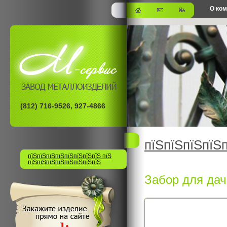
О ко
офис
(812) 716-9526, 927-4866
пїЅпїЅпїЅпїЅ
пїЅпїЅпїЅпїЅпїЅпїЅпїЅпїЅ пїЅ
пїЅпїЅпїЅпїЅпїЅпїЅпїЅпїЅ
Забор для да