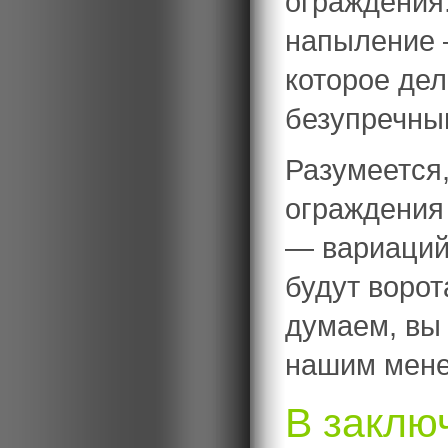
ограждения
напыление 
которое де
безупречны
Разумеется
ограждения 
— вариаций
будут ворот
думаем, вы 
нашим мен
В заключ