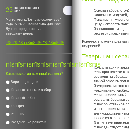
23
пїЅпїЅпїЅпїЅпїЅпїЅ
Основа забора: столб
2024
экономных моделей;
Фундамент - укрепле
Мы готовы к Летнему сезону 2024
цену и скорость монт
года. А Вы? Специально для Вас:
Заполнение - из дер
Лучшие предложения по
решеток с красивыми
выгодным ценам.
Конечно, это очень краткая
пїЅпїЅпїЅ пїЅпїЅпїЅпїЅпїЅпїЅпїЅ
подробней.
Теперь наш серв
ПЇЅПЇЅПЇЅПЇЅПЇЅПЇЅПЇЅПЇЅПЇЅПЇЅПЇЅ
Консультация и зака
есть практически в 
Какие изделия вам необходимы?
времени на обсужден
Любой заказ выполня
Ворота для дачи
Замерщика можно выз
Кованые ворота и забор
максимально удобно;
Услуга «Мобильный о
Кованый забор
эскиза, выбора матер
У нас собственное п
Козырек
изготовления металл
антикоррозийных пок
Решетки
После изготовления 
Раздвижные решетки
Затем нами проводит
У нас действуют скид