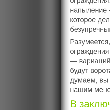
ограждения
напыление 
которое де
безупречны
Разумеется
ограждения 
— вариаций
будут ворот
думаем, вы 
нашим мен
В заключ