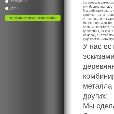
Ограждение
установка и замер мо
или бесплатная доста
Двери
Мы работаем очень мн
в офисе, так на прои
У нас есть свои худо
мы украшаем декорат
обтянутые сеткой, а 
древесины, из камня
из досок, он тоже м
художественного вкус
У нас ес
эскизами
деревянн
комбинир
металла 
других;
Мы сдела