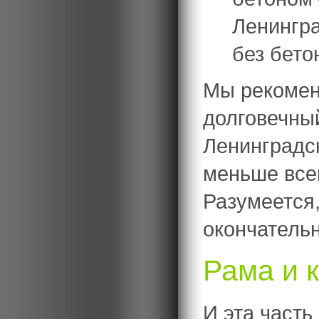
Ленингра
без бето
Мы рекомен
долговечны
Ленинградс
меньше всег
Разумеется
окончатель
Рама и 
И эта часть