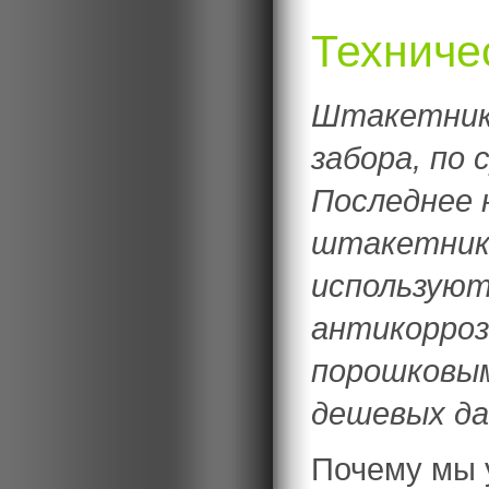
Техниче
Штакетник 
забора, по 
Последнее 
штакетника
используют
антикорроз
порошковы
дешевых да
Почему мы 