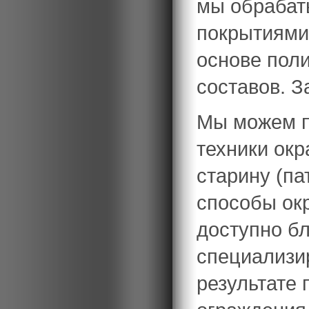
мы обрабат
покрытиями
основе пол
составов. З
Мы можем п
техники окр
старину (па
способы окр
доступно б
специализи
результате