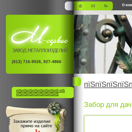
О ко
офис
(812) 716-9526, 927-4866
пїЅпїЅпїЅпїЅ
пїЅпїЅпїЅпїЅпїЅпїЅпїЅпїЅ пїЅ
пїЅпїЅпїЅпїЅпїЅпїЅпїЅпїЅ
Забор для дач