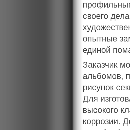
профильным
своего дела
художествен
опытные за
единой пом
Заказчик мо
альбомов, п
рисунок се
Для изгото
высокого кл
коррозии. 