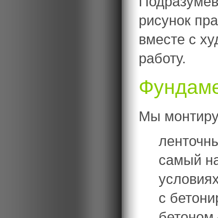
Подразумева
рисунок пра
вместе с ху
работу.
Фундаме
Мы монтиру
ленточн
самый н
условиях
с бетони
бетоном