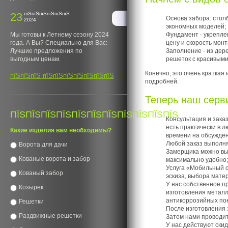
23
пїЅпїЅпїЅпїЅпїЅпїЅ
Основа забора: столб
2024
экономных моделей;
Фундамент - укрепле
Мы готовы к Летнему сезону 2024
цену и скорость монт
года. А Вы? Специально для Вас:
Заполнение - из дер
Лучшие предложения по
решеток с красивыми
выгодным ценам.
Конечно, это очень краткая
пїЅпїЅпїЅ пїЅпїЅпїЅпїЅпїЅпїЅпїЅ
подробней.
Теперь наш серв
ПЇЅПЇЅПЇЅПЇЅПЇЅПЇЅПЇЅПЇЅПЇЅПЇЅПЇЅ
Консультация и зака
есть практически в 
Какие изделия вам необходимы?
времени на обсужден
Любой заказ выполня
Ворота для дачи
Замерщика можно выз
Кованые ворота и забор
максимально удобно;
Услуга «Мобильный о
Кованый забор
эскиза, выбора матер
У нас собственное п
Козырек
изготовления металл
антикоррозийных пок
Решетки
После изготовления 
Раздвижные решетки
Затем нами проводит
У нас действуют скид