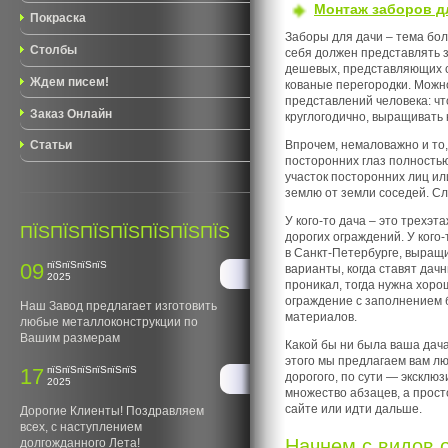
Монтаж заборов д
Покраска
Заборы для дачи – тема бол
Столбы
себя должен представлять з
дешевых, представляющих со
Ждем писем!
кованые перегородки. Можно 
представлений человека: чт
Заказ Онлайн
круглогодично, выращивать 
Впрочем, немаловажно и то,
Статьи
посторонних глаз полностью
участок посторонних лиц ил
землю от земли соседей. Сл
У кого-то дача – это трехэ
ПЇЅПЇЅПЇЅПЇЅПЇЅПЇЅПЇЅ
дорогих ограждений. У кого
в Санкт-Петербурге, выращи
09
пїЅпїЅпїЅпїЅ
варианты, когда ставят дач
2025
проникал, тогда нужна хоро
ограждение с заполнением 
Наш Завод предлагает изготовить
материалов.
любые металлоконструкции по
Вашим размерам
Какой бы ни была ваша дача,
этого мы предлагаем вам лю
17
пїЅпїЅпїЅпїЅпїЅпїЅ
дорогого, по сути — эксклю
2025
множество абзацев, а прост
сайте или идти дальше.
Дорогие Клиенты! Поздравляем
всех, с наступлением
Начнем с видов 
долгожданного Лета!