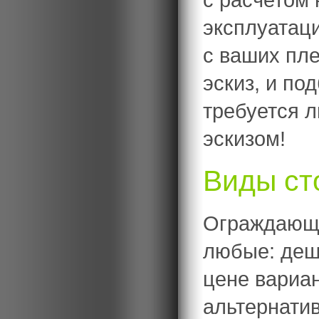
эксплуатац
с ваших пл
эскиз, и по
требуется 
эскизом!
Виды ст
Ограждающи
любые: деш
цене вариан
альтернатив