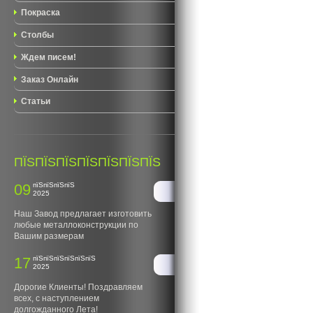
Покраска
Столбы
Ждем писем!
Заказ Онлайн
Статьи
ПЇЅПЇЅПЇЅПЇЅПЇЅПЇЅПЇЅ
09
пїЅпїЅпїЅпїЅ
2025
Наш Завод предлагает изготовить
любые металлоконструкции по
Вашим размерам
17
пїЅпїЅпїЅпїЅпїЅпїЅ
2025
Дорогие Клиенты! Поздравляем
всех, с наступлением
долгожданного Лета!