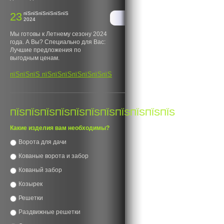
23
пїЅпїЅпїЅпїЅпїЅпїЅ
2024
Мы готовы к Летнему сезону 2024
года. А Вы? Специально для Вас:
Лучшие предложения по
выгодным ценам.
пїЅпїЅпїЅ пїЅпїЅпїЅпїЅпїЅпїЅпїЅ
ПЇЅПЇЅПЇЅПЇЅПЇЅПЇЅПЇЅПЇЅПЇЅПЇЅПЇЅ
Какие изделия вам необходимы?
Ворота для дачи
Кованые ворота и забор
Кованый забор
Козырек
Решетки
Раздвижные решетки