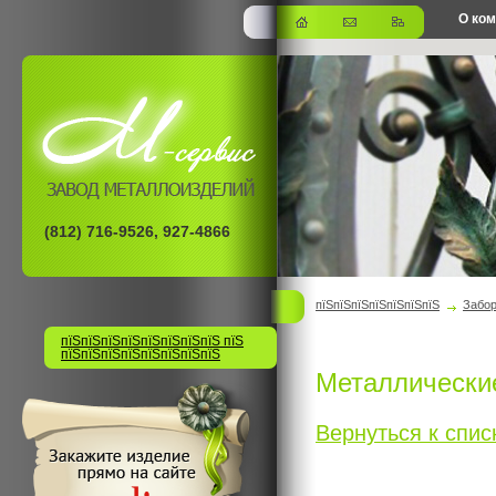
О ко
офис
(812) 716-9526, 927-4866
пїЅпїЅпїЅпїЅпїЅпїЅпїЅ
Забо
пїЅпїЅпїЅпїЅпїЅпїЅпїЅпїЅ пїЅ
пїЅпїЅпїЅпїЅпїЅпїЅпїЅпїЅ
Металлически
Вернуться к списк