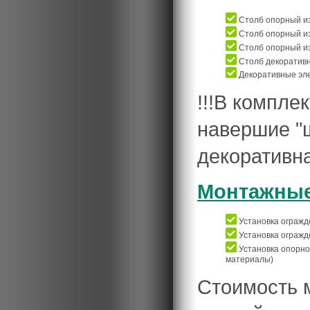
Столб опорный из
Столб опорный из
Столб опорный из
Столб декоратив
Декоративные эле
!!!В компле
навершие "ш
декоративн
Монтажные
Установка огражде
Установка огражде
Установка опорног
материалы)
Стоимость 