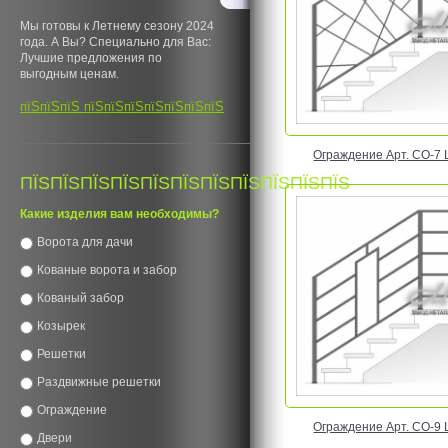
Мы готовы к Летнему сезону 2024
года. А Вы? Специально для Вас:
Лучшие предложения по
выгодным ценам.
пїЅпїЅпїЅ пїЅпїЅпїЅпїЅпїЅпїЅпїЅ
Ограждение Арт. CO-7 Ц
ПЇЅПЇЅПЇЅПЇЅПЇЅПЇЅПЇЅПЇЅПЇЅПЇЅПЇЅ
Какие изделия вам необходимы?
Ворота для дачи
Кованые ворота и забор
Кованый забор
Козырек
Решетки
Раздвижные решетки
Ограждение
Ограждение Арт. CO-9 Ц
Двери