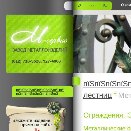
О ко
офис
(812) 716-9526, 927-4866
пїЅпїЅпїЅпїЅ
пїЅпїЅпїЅпїЅпїЅпїЅпїЅпїЅ пїЅ
лестниц
Мет
пїЅпїЅпїЅпїЅпїЅпїЅпїЅпїЅ
Ограждения. 
Металлические о