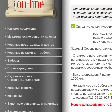
Стоимость Металлических
В стандартную стоимость
оплачиваются дополнител
Описание металлических
Каталог продукции
- вертикальн
Металлические решетки на окна
- рама ограж
- поручень
про
Кованые подставки для цветов
Завод М-Сервис изготавлива
Кованые вставки для забора
- Стоимость изготовления у
погонных метра, и наша ком
Заборы
менее четырёх погонных мет
порядке, с возможным коэф
Ворота для дачи
- Высота ограждений на пря
Садовые ворота
1000 мм.
СПЕЦПРЕДЛОЖЕНИЕ
- Не зависимо от объёма ра
Кованые мостики
предварительную стоимость
специалистам на эл. почту
m
Козырьки
телефонам 716-95-26, 927-
Защитные решения для приямков
Новые цены действуют c 1
Входные группы