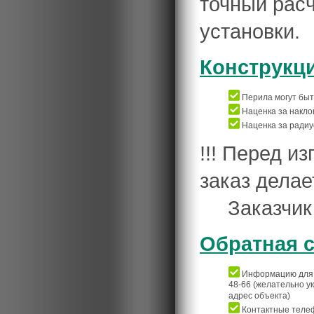
точный расч
установки.
Конструкц
Перила могут быть
Наценка за накло
Наценка за радиу
!!! Перед и
заказ делае
Заказчик бу
Обратная с
Информацию для р
48-66 (желательно у
адрес объекта)
Контактные телеф