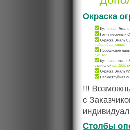
Окраска о
Кузнечная Эмаль C
Грунт песочный CE
Окраска Эмаль CER
изделий на улице)
Порошковое напыл
руб. м2
Кузнечная эмаль W
один слой
от 1850 р
Окраска Эмаль WS-
Пескоструйная об
!!! Возможн
с Заказчико
индивидуал
Столбы оп