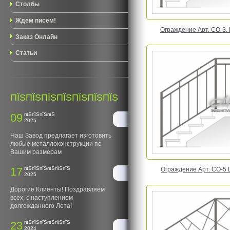
Столбы
Ждем писем!
Ограждение Арт. CO-3. Ц
Заказ Онлайн
Статьи
ПЇЅПЇЅПЇЅПЇЅПЇЅПЇЅПЇЅ
09
пїЅпїЅпїЅпїЅ
2025
Наш Завод предлагает изготовить
любые металлоконструкции по
Вашим размерам
17
пїЅпїЅпїЅпїЅпїЅпїЅ
Ограждение Арт. CO-5 Ц
2025
Дорогие Клиенты! Поздравляем
всех, с наступлением
долгожданного Лета!
23
пїЅпїЅпїЅпїЅпїЅпїЅ
2024