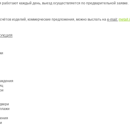
и работают каждый день, выезд осуществляется по предварительной заявке.
чётов изделий, коммерческие предложения, можно выслать на
e-
mail:
metall.
ДУКЦИЯ
ки
раждения
иц
ри
двери
еллажи
дения
ии