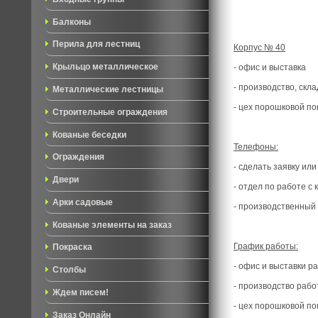
Балконы
Перила для лестниц
Корпус № 40
Крыльцо металлическое
- офис и выставка
- производство, скл
Металлические лестницы
- цех порошковой по
Строительные ограждения
Кованые беседки
Телефоны:
Ограждения
- сделать заявку или
Двери
- отдел по работе с 
Арки садовые
- производственный 
Кованые элементы на заказ
График работы:
Покраска
- офис и выставки р
Столбы
- производство работ
Ждем писем!
- цех порошковой по
Заказ Онлайн