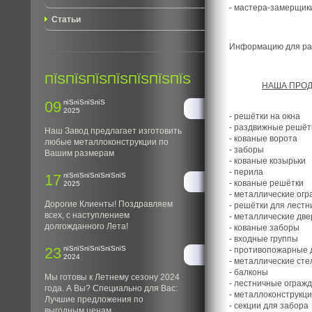
- мастера-замерщик
Статьи
Информацию для рас
ПЇЅПЇЅПЇЅПЇЅПЇЅПЇЅПЇЅ
НАША ПРО
09
пїЅпїЅпїЅпїЅ
2025
- решётки на окна
- раздвижные решёт
Наш Завод предлагает изготовить
- кованые ворота
любые металлоконструкции по
- заборы
Вашим размерам
- кованые козырьки
- перила
17
пїЅпїЅпїЅпїЅпїЅпїЅ
- кованые решётки
2025
- металлические ог
Дорогие Клиенты! Поздравляем
- решётки для лестн
всех, с наступлением
- металлические две
долгожданного Лета!
- кованые заборы
- входные группы
23
пїЅпїЅпїЅпїЅпїЅпїЅ
- противопожарные 
2024
- металлические ст
- балконы
Мы готовы к Летнему сезону 2024
- лестничные ограж
года. А Вы? Специально для Вас:
- металлоконструкц
Лучшие предложения по
- секции для забора
выгодным ценам.