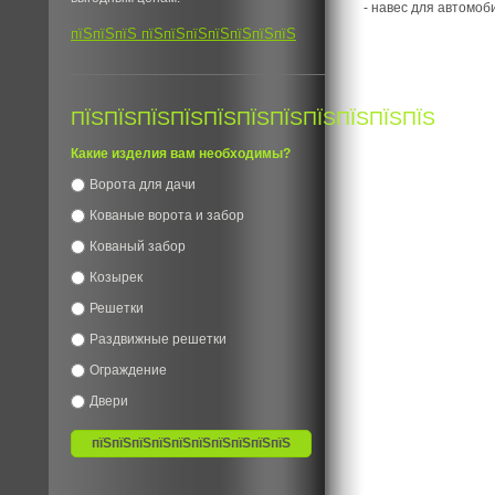
- навес для автомоб
пїЅпїЅпїЅ пїЅпїЅпїЅпїЅпїЅпїЅпїЅ
ПЇЅПЇЅПЇЅПЇЅПЇЅПЇЅПЇЅПЇЅПЇЅПЇЅПЇЅ
Какие изделия вам необходимы?
Ворота для дачи
Кованые ворота и забор
Кованый забор
Козырек
Решетки
Раздвижные решетки
Ограждение
Двери