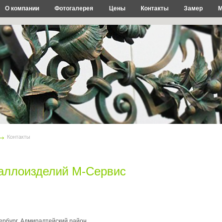
О компании
Фотогалерея
Цены
Контакты
Замер
М
Контакты
аллоизделий М-Сервис
тербург, Адмиралтейский район