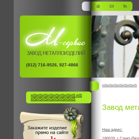
(812) 716-9526, 927-4866
пїЅпїЅпїЅпїЅпїЅпїЅпїЅ
пїЅпїЅпїЅпїЅпїЅпїЅпїЅпїЅ пїЅ
пїЅпїЅпїЅпїЅпїЅпїЅпїЅпїЅ
Завод мет
Наш адрес:
190020, г. Санкт-Пе