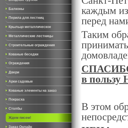
Санкт-Пет
каждым из 
Балконы
перед нам
Перила для лестниц
Крыльцо металлическое
Таким обр
Металлические лестницы
принимать
Строительные ограждения
домовладе
Кованые беседки
Ограждения
СПАСИБО з
Двери
в пользу
Арки садовые
Кованые элементы на заказ
Покраска
В этом об
Столбы
непосредс
Ждем писем!
Заказ Онлайн