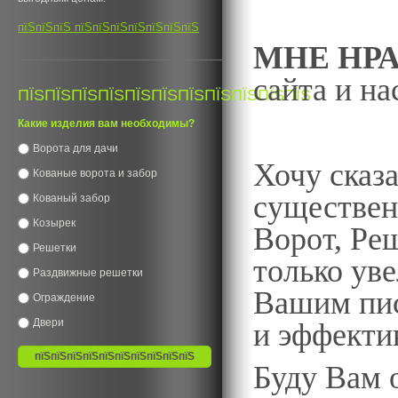
- налич
пїЅпїЅпїЅ пїЅпїЅпїЅпїЅпїЅпїЅпїЅ
МНЕ НР
сайта и на
ПЇЅПЇЅПЇЅПЇЅПЇЅПЇЅПЇЅПЇЅПЇЅПЇЅПЇЅ
Какие изделия вам необходимы?
Ворота для дачи
Хочу сказа
Кованые ворота и забор
существен
Кованый забор
Козырек
Ворот, Ре
Решетки
только ув
Раздвижные решетки
Вашим пис
Ограждение
Двери
и эффекти
Буду Вам 