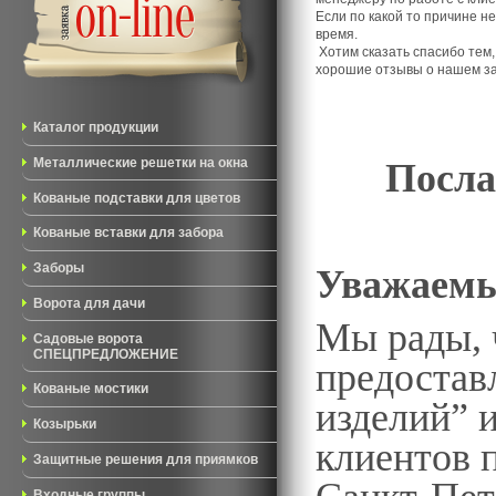
Если по какой то причине н
время.
Хотим сказать спасибо тем,
хорошие отзывы о нашем за
Каталог продукции
Металлические решетки на окна
Посла
Кованые подставки для цветов
Кованые вставки для забора
Заборы
Уважаемы
Ворота для дачи
Мы рады, 
Садовые ворота
СПЕЦПРЕДЛОЖЕНИЕ
предостав
Кованые мостики
изделий” 
Козырьки
клиентов 
Защитные решения для приямков
Входные группы