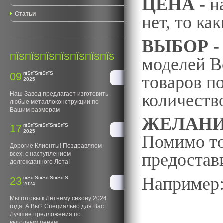
ЦЕНА
- н
Статьи
нет, то к
ВЫБОР
-
ПЇЅПЇЅПЇЅПЇЅПЇЅПЇЅПЇЅ
моделей В
09
пїЅпїЅпїЅпїЅ
товаров п
2025
количество
Наш Завод предлагает изготовить
любые металлоконструкции по
Вашим размерам
ЖЕЛАН
17
пїЅпїЅпїЅпїЅпїЅпїЅ
2025
Помимо т
Дорогие Клиенты! Поздравляем
предостав
всех, с наступлением
долгожданного Лета!
Например: 
23
пїЅпїЅпїЅпїЅпїЅпїЅ
2024
Мы готовы к Летнему сезону 2024
- больш
года. А Вы? Специально для Вас:
Лучшие предложения по
выгодным ценам.