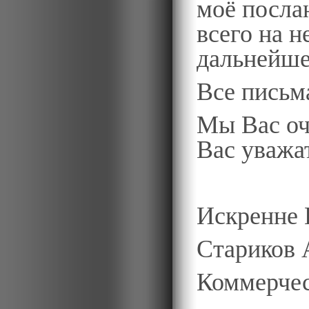
моё посла
всего на н
дальнейше
Все письм
Мы Вас оч
Вас уважат
Искренне 
Стариков 
Коммерче