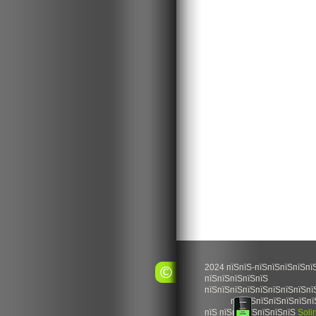
2024 пїЅпїЅ-пїЅпїЅпїЅпїЅпї
пїЅпїЅпїЅпїЅпїЅ
пїЅпїЅпїЅпїЅпїЅпїЅпїЅпїЅпї
пїЅпїЅпїЅпїЅпїЅпїЅпї
пїЅ пїЅпїЅпїЅпїЅпїЅпїЅ
Soli