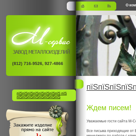
О ко
офис
(812) 716-9526, 927-4866
пїЅпїЅпїЅпїЅ
пїЅпїЅпїЅпїЅпїЅпїЅпїЅпїЅ пїЅ
пїЅпїЅпїЅпїЅпїЅпїЅпїЅпїЅ
Ждем писем!
Уважаемые гости сайта М-С
Все письма приходящие от 
менеджеру по работе с кли