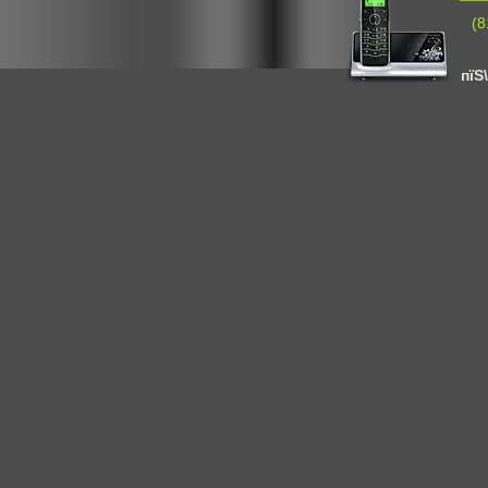
(8
пїЅ