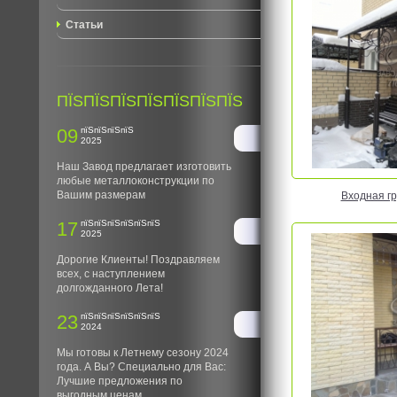
Статьи
ПЇЅПЇЅПЇЅПЇЅПЇЅПЇЅПЇЅ
09
пїЅпїЅпїЅпїЅ
2025
Наш Завод предлагает изготовить
любые металлоконструкции по
Вашим размерам
Входная гр
17
пїЅпїЅпїЅпїЅпїЅпїЅ
2025
Дорогие Клиенты! Поздравляем
всех, с наступлением
долгожданного Лета!
23
пїЅпїЅпїЅпїЅпїЅпїЅ
2024
Мы готовы к Летнему сезону 2024
года. А Вы? Специально для Вас:
Лучшие предложения по
выгодным ценам.