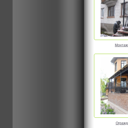
Монтаж
Огражде