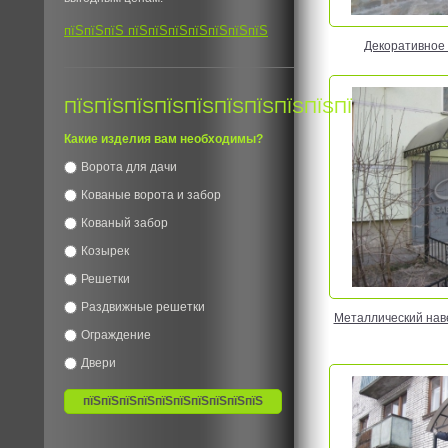
пїЅпїЅпїЅ пїЅпїЅпїЅпїЅпїЅпїЅпїЅ
Декоративное
ПЇЅПЇЅПЇЅПЇЅПЇЅПЇЅПЇЅПЇЅПЇЅПЇЅПЇЅ
Какие изделия вам необходимы?
Ворота для дачи
Кованые ворота и забор
Кованый забор
Козырек
Решетки
Раздвижные решетки
Металлический наве
Ограждение
Двери