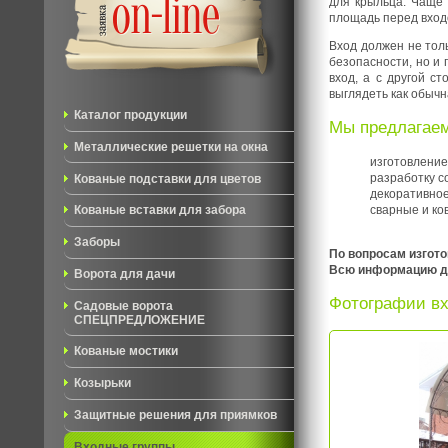
для крыльца. Чаще 
площадь перед входо
Вход должен не толь
безопасности, но и 
вход, а с другой с
выглядеть как обычн
Каталог продукции
Мы предлагаем
Металлические решетки на окна
изго
разработку с
Кованые подставки для цветов
декоративное
сварные и ко
Кованые вставки для забора
Заборы
По вопросам изгото
Всю информацию для
Ворота для дачи
Фотографии вх
Садовые ворота
СПЕЦПРЕДЛОЖЕНИЕ
Кованые мостики
Козырьки
Защитные решения для приямков
Входные группы