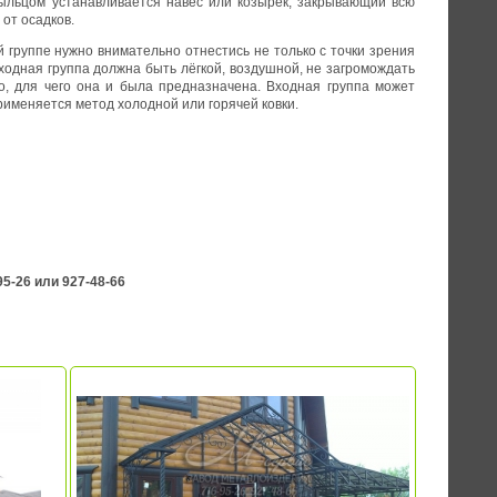
рыльцом устанавливается навес или козырёк, закрывающий всю
от осадков.
й группе нужно внимательно отнестись не только с точки зрения
входная группа должна быть лёгкой, воздушной, не загромождать
то, для чего она и была предназначена. Входная группа может
применяется метод холодной или горячей ковки.
х групп;
5-26 или 927-48-66