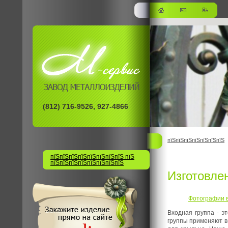
(812) 716-9526, 927-4866
пїЅпїЅпїЅпїЅпїЅпїЅпїЅ
пїЅпїЅпїЅпїЅпїЅпїЅпїЅпїЅ пїЅ
пїЅпїЅпїЅпїЅпїЅпїЅпїЅпїЅ
Изготовле
Фотографии в
Входная группа - э
группы применяют в 