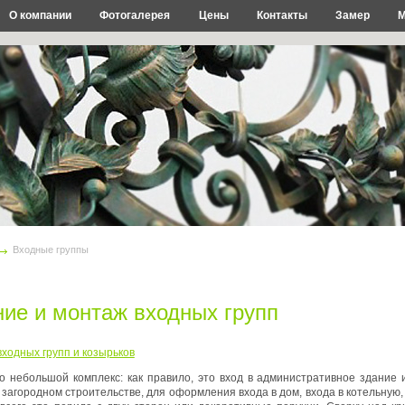
О компании
Фотогалерея
Цены
Контакты
Замер
М
Входные группы
ние и монтаж входных групп
ходных групп и козырьков
то небольшой комплекс: как правило, это вход в административное здани
загородном строительстве, для оформления входа в дом, входа в котельную, 