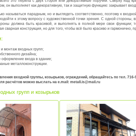
всего это перила с двух сторон или декоративные поручни. Сверху над к
м, он выполняет как декоративную, так и защитную функцию: закрывает вход 
ко называться парадным, но и выглядеть соответственно, поэтому к входно
подойти к этому вопросу с художественной точки зрения. С одной стороны, 
тороны должна быть красивой, и выполнять в полной мере свои функции; 
ая сварная конструкция, но для того, чтобы всё было красиво и гармонично, 
:
товление и монтаж входны
обственного дизайна;
 оформление входа в здание;
ваные металлоконструкции.
вления входной группы, козырьков, ограждений, обращайтесь по тел. 716-9
 расчётов можно выслать на e.mail: metall.is@mail.ru
одных групп и козырьков