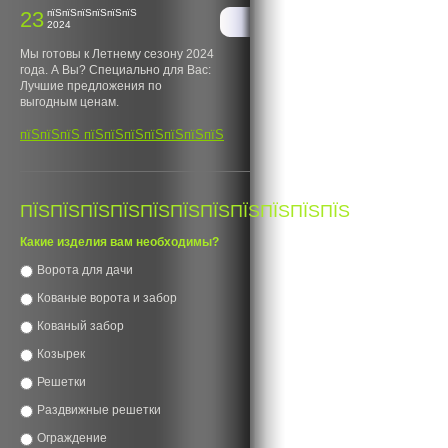
23
пїЅпїЅпїЅпїЅпїЅпїЅ
2024
Мы готовы к Летнему сезону 2024
года. А Вы? Специально для Вас:
Лучшие предложения по
выгодным ценам.
пїЅпїЅпїЅ пїЅпїЅпїЅпїЅпїЅпїЅпїЅ
ПЇЅПЇЅПЇЅПЇЅПЇЅПЇЅПЇЅПЇЅПЇЅПЇЅПЇЅ
Какие изделия вам необходимы?
Ворота для дачи
Кованые ворота и забор
Кованый забор
Козырек
Решетки
Раздвижные решетки
Ограждение