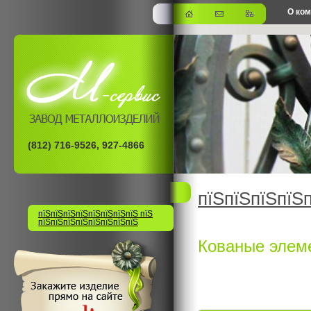
О ко
офис
(812) 716-9526, 927-4866
пїЅпїЅпїЅпїЅ
пїЅпїЅпїЅпїЅпїЅпїЅпїЅпїЅ пїЅ
пїЅпїЅпїЅпїЅпїЅпїЅпїЅпїЅ
Кованые элеме