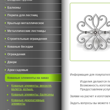
Балконы
Перила для лестниц
Крыльцо металлическое
Металлические лестницы
Строительные ограждения
Кованые беседки
Ограждения
Двери
Арки садовые
Информация для покупател
Кованые элементы на заказ
Изделия делаются по
Возможность изготов
Кованые элементы: вензеля,
валюта, кольца.
Предоставляем услуг
Кованые элементы: балясины
Заявки на расчет и изготов
Кованые декоративные
Задать вопросы вы можете 
элементы