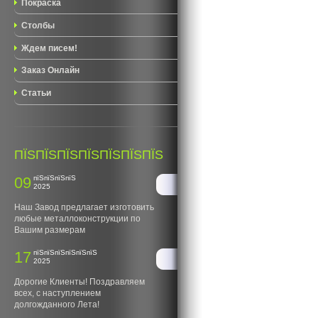
Покраска
Столбы
Ждем писем!
Заказ Онлайн
Статьи
ПЇЅПЇЅПЇЅПЇЅПЇЅПЇЅПЇЅ
09
пїЅпїЅпїЅпїЅ
2025
Наш Завод предлагает изготовить
любые металлоконструкции по
Вашим размерам
17
пїЅпїЅпїЅпїЅпїЅпїЅ
2025
Дорогие Клиенты! Поздравляем
всех, с наступлением
долгожданного Лета!