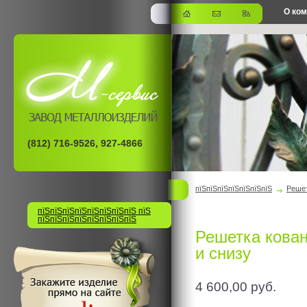
О ко
офис
(812) 716-9526, 927-4866
пїЅпїЅпїЅпїЅпїЅпїЅпїЅ
Решет
пїЅпїЅпїЅпїЅпїЅпїЅпїЅпїЅ пїЅ
пїЅпїЅпїЅпїЅпїЅпїЅпїЅпїЅ
Решетка кова
и снизу
4 600,00
руб.