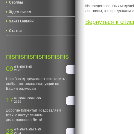
Столбы
Из представленных моделей 
лестницы, все предлагаемые
Ждем писем!
Вернуться к списк
Заказ Онлайн
Статьи
ПЇЅПЇЅПЇЅПЇЅПЇЅПЇЅПЇЅ
09
пїЅпїЅпїЅпїЅ
2025
Наш Завод предлагает изготовить
любые металлоконструкции по
Вашим размерам
17
пїЅпїЅпїЅпїЅпїЅпїЅ
2025
Дорогие Клиенты! Поздравляем
всех, с наступлением
долгожданного Лета!
23
пїЅпїЅпїЅпїЅпїЅпїЅ
2024