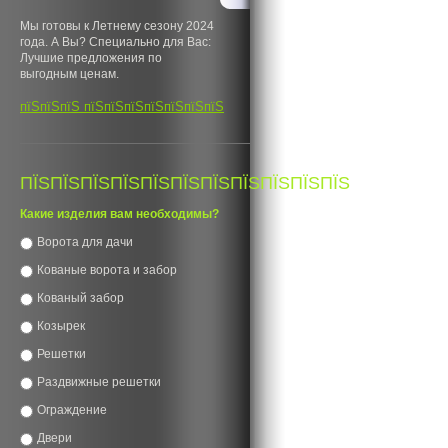
Мы готовы к Летнему сезону 2024
года. А Вы? Специально для Вас:
Лучшие предложения по
выгодным ценам.
пїЅпїЅпїЅ пїЅпїЅпїЅпїЅпїЅпїЅпїЅ
ПЇЅПЇЅПЇЅПЇЅПЇЅПЇЅПЇЅПЇЅПЇЅПЇЅПЇЅ
Какие изделия вам необходимы?
Ворота для дачи
Кованые ворота и забор
Кованый забор
Козырек
Решетки
Раздвижные решетки
Ограждение
Двери