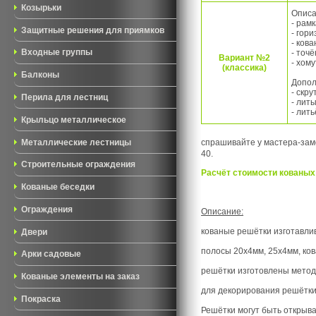
Козырьки
Описа
- рам
Защитные решения для приямков
- гор
- ков
- точ
Входные группы
Вариант №2
- хом
(классика)
Балконы
Допол
- скру
Перила для лестниц
- лит
- лить
Крыльцо металлическое
Металлические лестницы
спрашивайте у мастера-заме
40.
Строительные ограждения
Расчёт стоимости кованых 
Кованые беседки
Ограждения
Описание:
кованые решётки изготавлив
Двери
полосы 20х4мм, 25х4мм, ков
Арки садовые
решётки изготовлены методо
Кованые элементы на заказ
для декорирования решётки,
Покраска
Решётки могут быть открыв