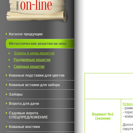
Каталог продукции
Металлические решетки на окна
Эскизы и цены решеток
Раздвижные решетки
Сварные решетки
Кованые подставки для цветов
Кованые вставки для забора
Заборы
Кован
Ворота для дачи
- рам
- гор
Садовые ворота
Вариант №1
- ков
СПЕЦПРЕДЛОЖЕНИЕ
(эконом)
Допол
Кованые мостики
скрут