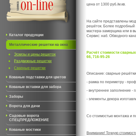
цена от 1300 руб./м.кв.
На сайте представлены мод
решёток. Более подробный 
мастера-замерщика или в в
Каталог продукции
Сервис: наб. Обводного канал
Металлические решетки на окна
Расчёт стоимости сварных
Эскизы и цены решеток
66, 716-95-26
Раздвижные решетки
Сварные решетки
Описание: сварные решётки
Кованые подставки для цветов
- рамка по периметру - проф
Кованые вставки для забора
- внутреннее заполнение - г
Заборы
- элементы декора изготавл
Ворота для дачи
Садовые ворота
Со стоимостью монтажа и п
СПЕЦПРЕДЛОЖЕНИЕ
Кованые мостики
Внимание! Точную стоимост