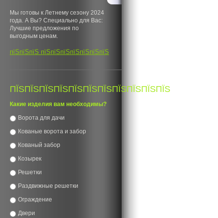
Мы готовы к Летнему сезону 2024
года. А Вы? Специально для Вас:
Лучшие предложения по
выгодным ценам.
пїЅпїЅпїЅ пїЅпїЅпїЅпїЅпїЅпїЅпїЅ
ПЇЅПЇЅПЇЅПЇЅПЇЅПЇЅПЇЅПЇЅПЇЅПЇЅПЇЅ
Какие изделия вам необходимы?
Ворота для дачи
Кованые ворота и забор
Кованый забор
Козырек
Решетки
Раздвижные решетки
Ограждение
Двери