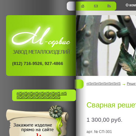
О ко
офис
(812) 716-9526, 927-4866
пїЅпїЅпїЅпїЅпїЅпїЅпїЅ
Решет
пїЅпїЅпїЅпїЅпїЅпїЅпїЅпїЅ пїЅ
пїЅпїЅпїЅпїЅпїЅпїЅпїЅпїЅ
Сварная решет
1 300,00
руб.
арт. № СП-301