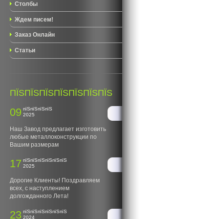
Столбы
Ждем писем!
Заказ Онлайн
Статьи
ПЇЅПЇЅПЇЅПЇЅПЇЅПЇЅПЇЅ
09
пїЅпїЅпїЅпїЅ
2025
Наш Завод предлагает изготовить
любые металлоконструкции по
Вашим размерам
17
пїЅпїЅпїЅпїЅпїЅпїЅ
2025
Дорогие Клиенты! Поздравляем
всех, с наступлением
долгожданного Лета!
23
пїЅпїЅпїЅпїЅпїЅпїЅ
2024