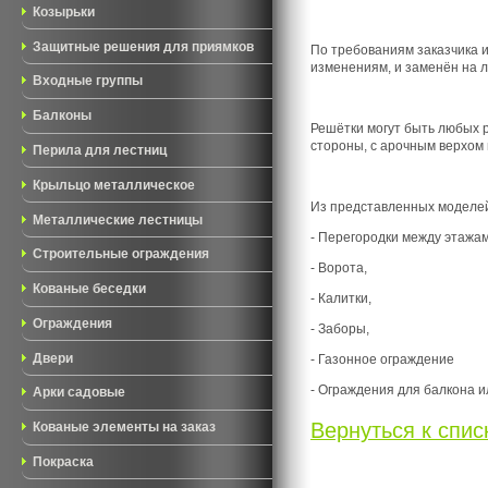
Козырьки
Защитные решения для приямков
По требованиям заказчика 
изменениям, и заменён на 
Входные группы
Балконы
Решётки могут быть любых р
стороны, с арочным верхом 
Перила для лестниц
Крыльцо металлическое
Из представленных моделей
Металлические лестницы
- Перегородки между этажам
Строительные ограждения
- Ворота,
Кованые беседки
- Калитки,
Ограждения
- Заборы,
Двери
- Газонное ограждение
- Ограждения для балкона 
Арки садовые
Вернуться к списк
Кованые элементы на заказ
Покраска