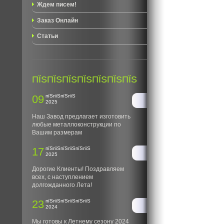
Ждем писем!
Заказ Онлайн
Статьи
ПЇЅПЇЅПЇЅПЇЅПЇЅПЇЅПЇЅ
09
пїЅпїЅпїЅпїЅ
2025
Наш Завод предлагает изготовить
любые металлоконструкции по
Вашим размерам
17
пїЅпїЅпїЅпїЅпїЅпїЅ
2025
Дорогие Клиенты! Поздравляем
всех, с наступлением
долгожданного Лета!
23
пїЅпїЅпїЅпїЅпїЅпїЅ
2024
Мы готовы к Летнему сезону 2024