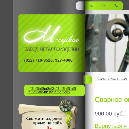
(812) 716-9526, 927-4866
пїЅпїЅпїЅпїЅпїЅпїЅпїЅ
пїЅпїЅпїЅпїЅпїЅпїЅпїЅпїЅ пїЅ
пїЅпїЅпїЅпїЅпїЅпїЅпїЅпїЅ
Сварное ог
900,00
руб.
Вернуться к 