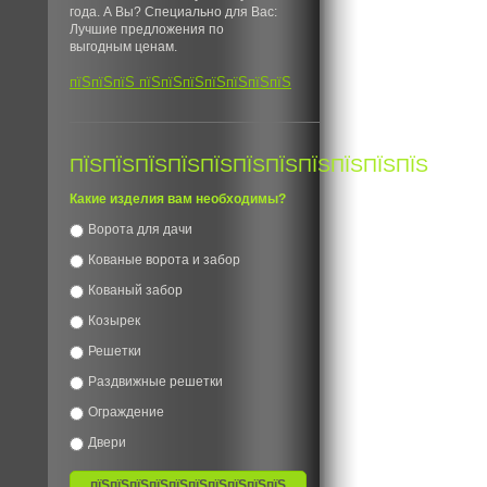
года. А Вы? Специально для Вас:
Лучшие предложения по
выгодным ценам.
пїЅпїЅпїЅ пїЅпїЅпїЅпїЅпїЅпїЅпїЅ
ПЇЅПЇЅПЇЅПЇЅПЇЅПЇЅПЇЅПЇЅПЇЅПЇЅПЇЅ
Какие изделия вам необходимы?
Ворота для дачи
Кованые ворота и забор
Кованый забор
Козырек
Решетки
Раздвижные решетки
Ограждение
Двери