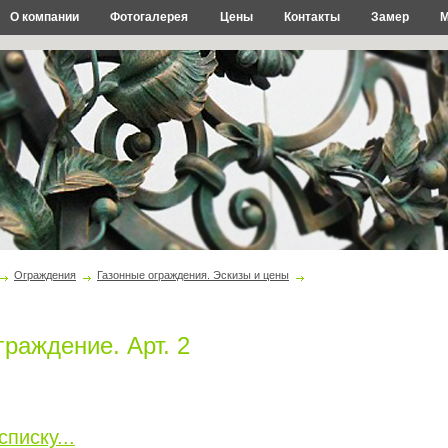
О компании
Фотогалерея
Цены
Контакты
Замер
М
Ограждения
Газонные ограждения. Эскизы и цены
раждение. Арт. 2
списку...