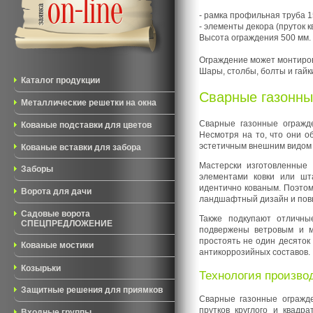
- рамка профильная труба 1
- элементы декора (пруток 
Высота ограждения 500 мм.
Ограждение может монтирова
Шары, столбы, болты и гайк
Каталог продукции
Сварные газонны
Металлические решетки на окна
Сварные газонные огражде
Кованые подставки для цветов
Несмотря на то, что они о
эстетичным внешним видом 
Кованые вставки для забора
Мастерски изготовленные 
Заборы
элементами ковки или шт
идентично кованым. Поэтом
Ворота для дачи
ландшафтный дизайн и повы
Садовые ворота
Также подкупают отличные
СПЕЦПРЕДЛОЖЕНИЕ
подвержены ветровым и ме
простоять не один десяток
Кованые мостики
антикоррозийных составов.
Козырьки
Технология произво
Защитные решения для приямков
Сварные газонные огражде
прутков круглого и квадр
Входные группы