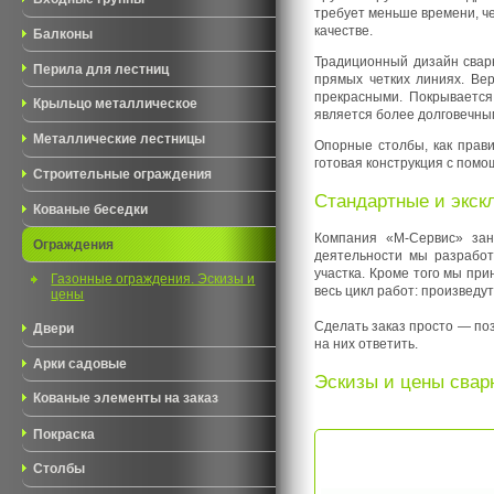
требует меньше времени, че
качестве.
Балконы
Традиционный дизайн свар
Перила для лестниц
прямых четких линиях. Ве
прекрасными. Покрывается 
Крыльцо металлическое
является более долговечны
Металлические лестницы
Опорные столбы, как прав
готовая конструкция с помо
Строительные ограждения
Стандартные и экск
Кованые беседки
Компания «М-Сервис» зан
Ограждения
деятельности мы разработ
участка. Кроме того мы пр
Газонные ограждения. Эскизы и
весь цикл работ: произведут
цены
Сделать заказ просто — поз
Двери
на них ответить.
Арки садовые
Эскизы и цены свар
Кованые элементы на заказ
Покраска
Столбы