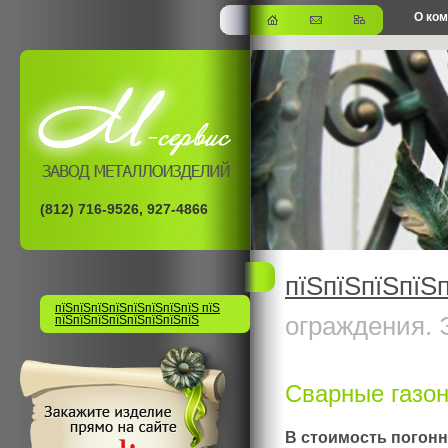
О ко
офис
(812) 716-9526, 927-4866
пїЅпїЅпїЅпїЅ
пїЅпїЅпїЅпїЅпїЅпїЅпїЅпїЅ пїЅ
ограждения. 
пїЅпїЅпїЅпїЅпїЅпїЅпїЅпїЅ
Сварные газо
В стоимость погонн