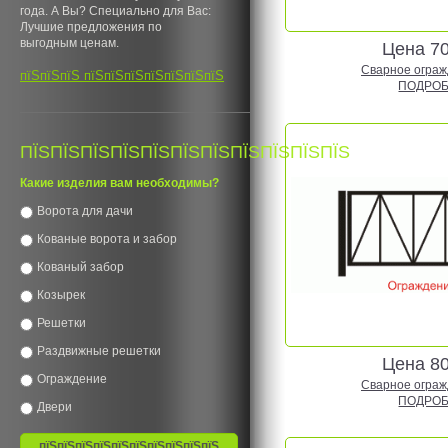
года. А Вы? Специально для Вас:
Лучшие предложения по
выгодным ценам.
Цена 7
Сварное огражд
пїЅпїЅпїЅ пїЅпїЅпїЅпїЅпїЅпїЅпїЅ
ПОДРОБ
ПЇЅПЇЅПЇЅПЇЅПЇЅПЇЅПЇЅПЇЅПЇЅПЇЅПЇЅ
Какие изделия вам необходимы?
Ворота для дачи
Кованые ворота и забор
Кованый забор
Козырек
Решетки
Раздвижные решетки
Цена 8
Ограждение
Сварное огражд
ПОДРОБ
Двери