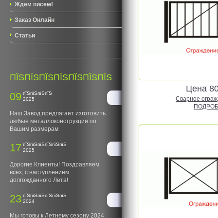
Ждем писем!
Заказ Онлайн
Статьи
ПЇЅПЇЅПЇЅПЇЅПЇЅПЇЅПЇЅ
Цена 8
09
пїЅпїЅпїЅпїЅ
Сварное огражд
2025
ПОДРОБ
Наш Завод предлагает изготовить
любые металлоконструкции по
Вашим размерам
17
пїЅпїЅпїЅпїЅпїЅпїЅ
2025
Дорогие Клиенты! Поздравляем
всех, с наступлением
долгожданного Лета!
23
пїЅпїЅпїЅпїЅпїЅпїЅ
2024
Мы готовы к Летнему сезону 2024